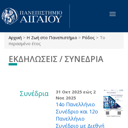
Παράκαμψη προς το κυρίως περιεχόμενο
Toggle
navigat
Αρχική
>
Η Ζωή στο Πανεπιστήμιο
>
Ρόδος
>
Το
Είστε εδώ
περασμένο έτος
ΕΚΔΗΛΩΣΕΙΣ / ΣΥΝΕΔΡΙΑ
Συνέδρια
31 Οκτ 2025
εώς
2
Νοε 2025
14ο Πανελλήνιο
Συνέδριο και 12ο
Πανελλήνιο
Συνέδριο με Διεθνή