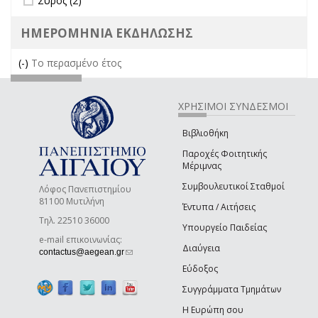
Σύρος (2)
ΗΜΕΡΟΜΗΝΙΑ ΕΚΔΗΛΩΣΗΣ
(-)
Remove Το περασμένο έτος filter
Το περασμένο έτος
ΧΡΗΣΙΜΟΙ ΣΥΝΔΕΣΜΟΙ
Βιβλιοθήκη
Παροχές Φοιτητικής
Μέριμνας
Συμβουλευτικοί Σταθμοί
Λόφος Πανεπιστημίου
81100 Μυτιλήνη
Έντυπα / Αιτήσεις
Τηλ. 22510 36000
Υπουργείο Παιδείας
e-mail επικοινωνίας:
Διαύγεια
(link sends e-mail)
contactus@aegean.gr
Εύδοξος
Συγγράμματα Τμημάτων
Η Ευρώπη σου