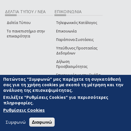
ΔΕΛΤΙΑ ΤΥΠΟΥ / ΝΕΑ
ΕΠΙΚΟΙΝΩΝΙΑ
Δελτία Τύπου
Τηλεφωνικός Κατάλογος
Το πανεπιστήμιο στην
Επικοινωνία
επικαιρότητα
Παράπονα-Συστάσεις
Υπεύθυνος Προστασίας
Δεδομένων
Δήλωση
Προσβασιμότητας
Επικοινωνία με την Ομάδα
Πατώντας "Συμφωνώ" μας παρέχετε τη συγκατάθεσή
Ανάπτυξης του site
(link sends e-mail)
σας για τη χρήση cookies με σκοπό τη μέτρηση και την
ανάλυση της επισκεψιμότητας.
© ΠΑΝΕΠΙΣΤΗΜΙΟ ΑΙΓΑΙΟΥ
ΟΡΟΙ ΧΡΗΣΗΣ
ΠΟΛΙΤΙΚΗ COOKIES
ΟΜΑΔΑ
ΑΝΑΠΤΥΞΗΣ
Επιλέξτε "Ρυθμίσεις Cookies" για περισσότερες
πληροφορίες.
Ρυθμίσεις Cookies
Συμφωνώ
Διαφωνώ