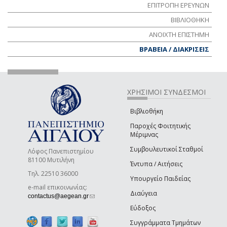
ΕΠΙΤΡΟΠΗ ΕΡΕΥΝΩΝ
ΒΙΒΛΙΟΘΗΚΗ
ΑΝΟΙΧΤΗ ΕΠΙΣΤΗΜΗ
ΒΡΑΒΕΙΑ / ΔΙΑΚΡΙΣΕΙΣ
ΧΡΗΣΙΜΟΙ ΣΥΝΔΕΣΜΟΙ
Βιβλιοθήκη
Παροχές Φοιτητικής
Μέριμνας
Συμβουλευτικοί Σταθμοί
Λόφος Πανεπιστημίου
81100 Μυτιλήνη
Έντυπα / Αιτήσεις
Τηλ. 22510 36000
Υπουργείο Παιδείας
e-mail επικοινωνίας:
Διαύγεια
(link sends e-mail)
contactus@aegean.gr
Εύδοξος
Συγγράμματα Τμημάτων