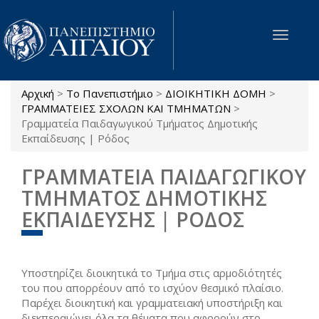
Παράκαμψη προς το κυρίως περιεχόμενο
Toggle
navigat
Αρχική
>
Το Πανεπιστήμιο
>
ΔΙΟΙΚΗΤΙΚΗ ΔΟΜΗ
>
Είστε εδώ
ΓΡΑΜΜΑΤΕΙΕΣ ΣΧΟΛΩΝ ΚΑΙ ΤΜΗΜΑΤΩΝ
>
Γραμματεία Παιδαγωγικού Τμήματος Δημοτικής
Εκπαίδευσης | Ρόδος
ΓΡΑΜΜΑΤΕΙΑ ΠΑΙΔΑΓΩΓΙΚΟΥ
ΤΜΗΜΑΤΟΣ ΔΗΜΟΤΙΚΗΣ
ΕΚΠΑΙΔΕΥΣΗΣ | ΡΟΔΟΣ
Υποστηρίζει διοικητικά το Τμήμα στις αρμοδιότητές
του που απορρέουν από το ισχύον θεσμικό πλαίσιο.
Παρέχει διοικητική και γραμματειακή υποστήριξη και
διεκπεραιώνει όλα τα θέματα που αφορούν στο