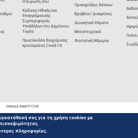
Η Ευρώπη σου
Προκηρύξεις Θέσεων
Εκθέσ
Κώδικας Ηθικής και
Σταθμοί
Βραβεία / Διακρίσεις
Επαγγελματικής
Εκπαι
Συμπεριφοράς
Διοικητικά Θέματα
Υπαλλήλων του Δημόσιου
Ημερί
Τομέα
ίας
Μεταπτυχιακά
Πολιτι
Πρωτόκολλα διαχείρισης
Φοιτητική Μέριμνα
Συνέδ
κρούσματος Covid-19
ΟΜΑΔΑ ΑΝΑΠΤΥΞΗΣ
γκατάθεσή σας για τη χρήση cookies με
επισκεψιμότητας.
σότερες πληροφορίες.