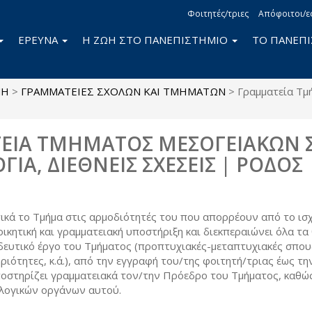
Φοιτητές/τριες
Απόφοιτοι/ε
ΕΡΕΥΝΑ
Η ΖΩΗ ΣΤΟ ΠΑΝΕΠΙΣΤΗΜΙΟ
ΤΟ ΠΑΝΕΠ
ΜΗ
>
ΓΡΑΜΜΑΤΕΙΕΣ ΣΧΟΛΩΝ ΚΑΙ ΤΜΗΜΑΤΩΝ
>
Γραμματεία Τμ
ΙΑ ΤΜΗΜΑΤΟΣ ΜΕΣΟΓΕΙΑΚΩΝ Σ
ΙΑ, ΔΙΕΘΝΕΙΣ ΣΧΕΣΕΙΣ | ΡΟΔΟΣ
τικά το Τμήμα στις αρμοδιότητές του που απορρέουν από το ισ
οικητική και γραμματειακή υποστήριξη και διεκπεραιώνει όλα τ
ευτικό έργο του Τμήματος (προπτυχιακές-μεταπτυχιακές σπουδ
ιότητες, κ.ά.), από την εγγραφή του/της φοιτητή/τριας έως τη
οστηρίζει γραμματειακά τον/την Πρόεδρο του Τμήματος, καθώς
λλογικών οργάνων αυτού.