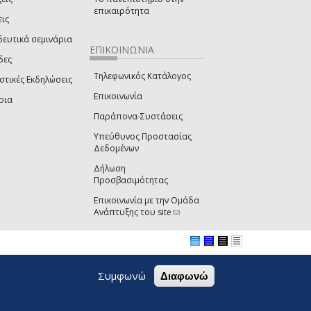
επικαιρότητα
εις
δευτικά σεμινάρια
ΕΠΙΚΟΙΝΩΝΙΑ
δες
Τηλεφωνικός Κατάλογος
στικές Εκδηλώσεις
Επικοινωνία
ρια
Παράπονα-Συστάσεις
Υπεύθυνος Προστασίας
Δεδομένων
Δήλωση
Προσβασιμότητας
Επικοινωνία με την Ομάδα
Ανάπτυξης του site
(link sends e-mail)
Συμφωνώ
Διαφωνώ