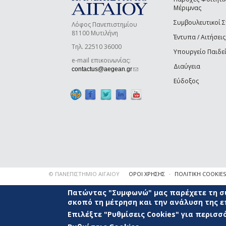
Μέριμνας
Συμβουλευτικοί 
Λόφος Πανεπιστημίου
81100 Μυτιλήνη
Έντυπα / Αιτήσεις
Τηλ. 22510 36000
Υπουργείο Παιδε
e-mail επικοινωνίας:
Διαύγεια
(link sends e-mail)
contactus@aegean.gr
Εύδοξος
© ΠΑΝΕΠΙΣΤΗΜΙΟ ΑΙΓΑΙΟΥ
ΟΡΟΙ ΧΡΗΣΗΣ
ΠΟΛΙΤΙΚΗ COOKIES
Πατώντας "Συμφωνώ" μας παρέχετε τη συ
σκοπό τη μέτρηση και την ανάλυση της 
Επιλέξτε "Ρυθμίσεις Cookies" για περισ