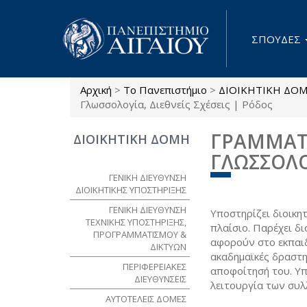
Παράκαμψη προς το κυρίως περιεχόμενο
ΣΠΟΥΔΕΣ
Αρχική
>
Το Πανεπιστήμιο
>
ΔΙΟΙΚΗΤΙΚΗ ΔΟ
Είστε εδώ
Γλωσσολογία, Διεθνείς Σχέσεις | Ρόδος
ΓΡΑΜΜΑΤΕ
ΔΙΟΙΚΗΤΙΚΗ ΔΟΜΗ
ΓΛΩΣΣΟΛΟΓ
ΓΕΝΙΚΗ ΔΙΕΥΘΥΝΣΗ
ΔΙΟΙΚΗΤΙΚΗΣ ΥΠΟΣΤΗΡΙΞΗΣ
ΓΕΝΙΚΗ ΔΙΕΥΘΥΝΣΗ
Υποστηρίζει διοικη
ΤΕΧΝΙΚΗΣ ΥΠΟΣΤΗΡΙΞΗΣ,
πλαίσιο. Παρέχει δι
ΠΡΟΓΡΑΜΜΑΤΙΣΜΟΥ &
αφορούν στο εκπαιδ
ΔΙΚΤΥΩΝ
ακαδημαϊκές δραστηρ
ΠΕΡΙΦΕΡΕΙΑΚΕΣ
αποφοίτησή του. Υπ
ΔΙΕΥΘΥΝΣΕΙΣ
λειτουργία των συ
ΑΥΤΟΤΕΛΕΙΣ ΔΟΜΕΣ