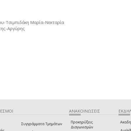
υ-Τσιμπιδάκη Μαρία-Νεκταρία
της-Αργύρης
ΔΕΣΜΟΙ
ΑΝΑΚΟΙΝΩΣΕΙΣ
ΕΚΔΗΛ
Προκηρύξεις
Ακαδη
Συγγράμματα Τμημάτων
Διαγωνισμών
κής
Διαλέξ