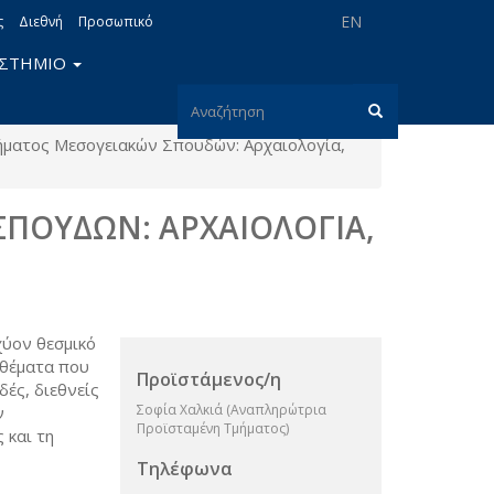
EN
ς
Διεθνή
Προσωπικό
ΙΣΤΗΜΙΟ
Φόρμα
ήματος Μεσογειακών Σπουδών: Αρχαιολογία,
αναζήτησης
Αναζήτηση
ΠΟΥΔΩΝ: ΑΡΧΑΙΟΛΟΓΙΑ,
χύον θεσμικό
α θέματα που
Προϊστάμενος/η
ές, διεθνείς
Σοφία Χαλκιά (Αναπληρώτρια
ν
Προϊσταμένη Τμήματος)
 και τη
Τηλέφωνα