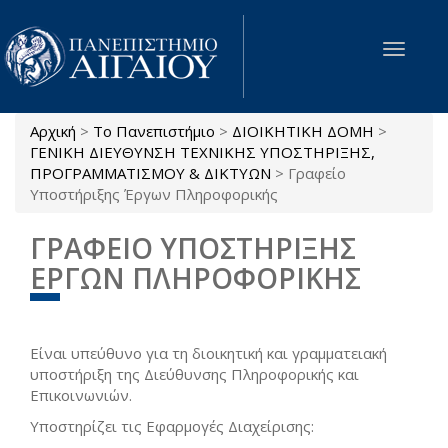
Παράκαμψη προς το κυρίως περιεχόμενο
Toggle
navigat
Αρχική
>
Το Πανεπιστήμιο
>
ΔΙΟΙΚΗΤΙΚΗ ΔΟΜΗ
>
Είστε εδώ
ΓΕΝΙΚΗ ΔΙΕΥΘΥΝΣΗ ΤΕΧΝΙΚΗΣ ΥΠΟΣΤΗΡΙΞΗΣ,
ΠΡΟΓΡΑΜΜΑΤΙΣΜΟΥ & ΔΙΚΤΥΩΝ
>
Γραφείο
Υποστήριξης Έργων Πληροφορικής
ΓΡΑΦΕΙΟ ΥΠΟΣΤΗΡΙΞΗΣ
ΕΡΓΩΝ ΠΛΗΡΟΦΟΡΙΚΗΣ
Είναι υπεύθυνο για τη διοικητική και γραμματειακή
υποστήριξη της Διεύθυνσης Πληροφορικής και
Επικοινωνιών.
Υποστηρίζει τις Εφαρμογές Διαχείρισης: