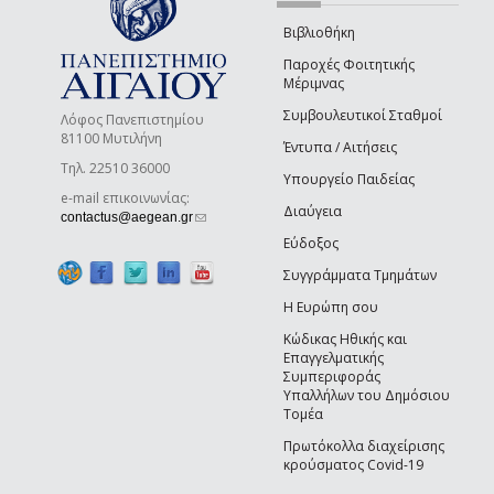
Βιβλιοθήκη
Παροχές Φοιτητικής
Μέριμνας
Συμβουλευτικοί Σταθμοί
Λόφος Πανεπιστημίου
81100 Μυτιλήνη
Έντυπα / Αιτήσεις
Τηλ. 22510 36000
Υπουργείο Παιδείας
e-mail επικοινωνίας:
Διαύγεια
(link sends e-mail)
contactus@aegean.gr
Εύδοξος
Συγγράμματα Τμημάτων
Η Ευρώπη σου
Κώδικας Ηθικής και
Επαγγελματικής
Συμπεριφοράς
Υπαλλήλων του Δημόσιου
Τομέα
Πρωτόκολλα διαχείρισης
κρούσματος Covid-19