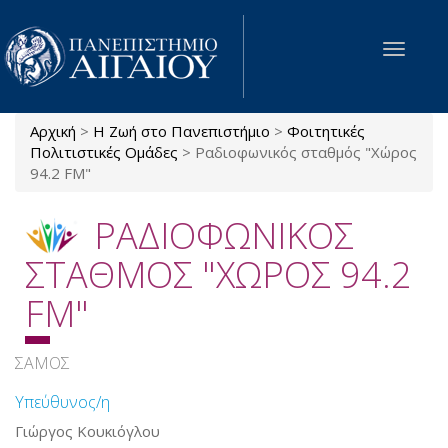
Παράκαμψη προς το κυρίως περιεχόμενο
Toggle
navigat
Αρχική
>
Η Ζωή στο Πανεπιστήμιο
>
Φοιτητικές
Είστε εδώ
Πολιτιστικές Ομάδες
>
Ραδιοφωνικός σταθμός "Χώρος
94.2 FM"
ΡΑΔΙΟΦΩΝΙΚΟΣ
ΣΤΑΘΜΟΣ "ΧΩΡΟΣ 94.2
FM"
ΣΑΜΟΣ
Υπεύθυνος/η
Γιώργος Κουκιόγλου