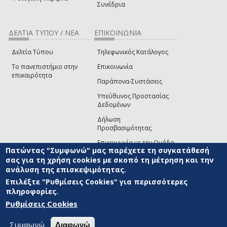
Συνέδρια
ΔΕΛΤΙΑ ΤΥΠΟΥ / ΝΕΑ
ΕΠΙΚΟΙΝΩΝΙΑ
Δελτία Τύπου
Τηλεφωνικός Κατάλογος
Το πανεπιστήμιο στην
Επικοινωνία
επικαιρότητα
Παράπονα-Συστάσεις
Υπεύθυνος Προστασίας
Δεδομένων
Δήλωση
Προσβασιμότητας
Επικοινωνία με την Ομάδα
Πατώντας "Συμφωνώ" μας παρέχετε τη συγκατάθεσή
Ανάπτυξης του site
(link sends e-mail)
σας για τη χρήση cookies με σκοπό τη μέτρηση και την
ανάλυση της επισκεψιμότητας.
© ΠΑΝΕΠΙΣΤΗΜΙΟ ΑΙΓΑΙΟΥ
ΟΡΟΙ ΧΡΗΣΗΣ
ΠΟΛΙΤΙΚΗ COOKIES
ΟΜΑΔΑ
ΑΝΑΠΤΥΞΗΣ
Επιλέξτε "Ρυθμίσεις Cookies" για περισσότερες
πληροφορίες.
Ρυθμίσεις Cookies
Συμφωνώ
Διαφωνώ