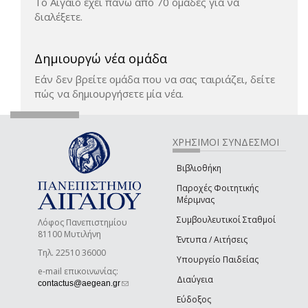
Το Αιγαίο έχει πάνω από 70 ομάδες για να
διαλέξετε.
Δημιουργώ νέα ομάδα
Εάν δεν βρείτε ομάδα που να σας ταιριάζει, δείτε
πώς να δημιουργήσετε μία νέα.
ΧΡΗΣΙΜΟΙ ΣΥΝΔΕΣΜΟΙ
Βιβλιοθήκη
Παροχές Φοιτητικής
Μέριμνας
Συμβουλευτικοί Σταθμοί
Λόφος Πανεπιστημίου
81100 Μυτιλήνη
Έντυπα / Αιτήσεις
Τηλ. 22510 36000
Υπουργείο Παιδείας
e-mail επικοινωνίας:
Διαύγεια
(link sends e-mail)
contactus@aegean.gr
Εύδοξος