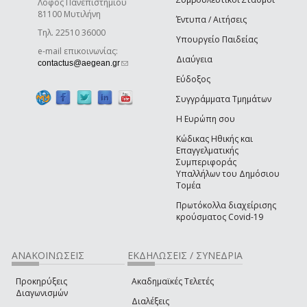
Λόφος Πανεπιστημίου
81100 Μυτιλήνη
Έντυπα / Αιτήσεις
Τηλ. 22510 36000
Υπουργείο Παιδείας
e-mail επικοινωνίας:
Διαύγεια
(link sends e-mail)
contactus@aegean.gr
Εύδοξος
Συγγράμματα Τμημάτων
Η Ευρώπη σου
Κώδικας Ηθικής και
Επαγγελματικής
Συμπεριφοράς
Υπαλλήλων του Δημόσιου
Τομέα
Πρωτόκολλα διαχείρισης
κρούσματος Covid-19
ΑΝΑΚΟΙΝΩΣΕΙΣ
ΕΚΔΗΛΩΣΕΙΣ / ΣΥΝΕΔΡΙΑ
Προκηρύξεις
Ακαδημαϊκές Τελετές
Διαγωνισμών
Διαλέξεις