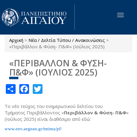
Παράκαμψη προς το κυρίως περιεχόμενο
Toggle
navigat
Αρχική
>
Νέα / Δελτία Τύπου / Ανακοινώσεις
>
Είστε εδώ
«Περιβάλλον & Φύση- Π&Φ» (Ιούλιος 2025)
«ΠΕΡΙΒΑΛΛΟΝ & ΦΥΣΗ-
Π&Φ» (ΙΟΥΛΙΟΣ 2025)
Share
Facebook
Twitter
Το νέο τεύχος του ενημερωτικού δελτίου του
Τμήματος Περιβάλλοντος «
Περιβάλλον & Φύση- Π&Φ
»
(Ιούλιος 2025) είναι διαθέσιμο από εδώ:
www.env.aegean.gr/tmima/pf/