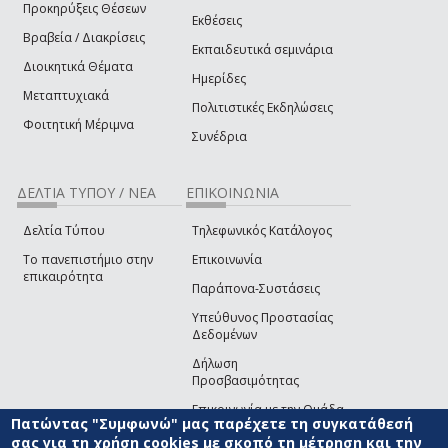
Προκηρύξεις Θέσεων
Εκθέσεις
Βραβεία / Διακρίσεις
Εκπαιδευτικά σεμινάρια
Διοικητικά Θέματα
Ημερίδες
Μεταπτυχιακά
Πολιτιστικές Εκδηλώσεις
Φοιτητική Μέριμνα
Συνέδρια
ΔΕΛΤΙΑ ΤΥΠΟΥ / ΝΕΑ
ΕΠΙΚΟΙΝΩΝΙΑ
Δελτία Τύπου
Τηλεφωνικός Κατάλογος
Το πανεπιστήμιο στην
Επικοινωνία
επικαιρότητα
Παράπονα-Συστάσεις
Υπεύθυνος Προστασίας
Δεδομένων
Δήλωση
Προσβασιμότητας
Επικοινωνία με την Ομάδα
Πατώντας "Συμφωνώ" μας παρέχετε τη συγκατάθεσή
Ανάπτυξης του site
(link sends e-mail)
σας για τη χρήση cookies με σκοπό τη μέτρηση και την