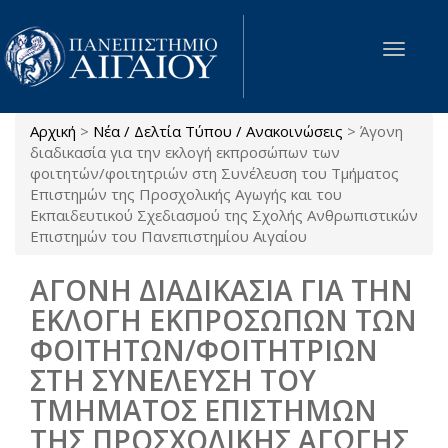
Παράκαμψη προς το κυρίως περιεχόμενο
Toggle
navigat
Αρχική
>
Νέα / Δελτία Τύπου / Ανακοινώσεις
>
Άγονη
Είστε εδώ
διαδικασία για την εκλογή εκπροσώπων των
φοιτητών/φοιτητριών στη Συνέλευση του Τμήματος
Επιστημών της Προσχολικής Αγωγής και του
Εκπαιδευτικού Σχεδιασμού της Σχολής Ανθρωπιστικών
Επιστημών του Πανεπιστημίου Αιγαίου
ΑΓΟΝΗ ΔΙΑΔΙΚΑΣΙΑ ΓΙΑ ΤΗΝ
ΕΚΛΟΓΗ ΕΚΠΡΟΣΩΠΩΝ ΤΩΝ
ΦΟΙΤΗΤΩΝ/ΦΟΙΤΗΤΡΙΩΝ
ΣΤΗ ΣΥΝΕΛΕΥΣΗ ΤΟΥ
ΤΜΗΜΑΤΟΣ ΕΠΙΣΤΗΜΩΝ
ΤΗΣ ΠΡΟΣΧΟΛΙΚΗΣ ΑΓΩΓΗΣ