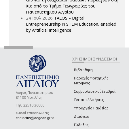
Χίο από το Τμήμα Γεωγραφίας του
Πανεπιστημίου Αιγαίου
24 Ιουλ 2026
TALOS – Digital
Entrepreneurship in STEM Education, enabled
by Artificial Intelligence
ΧΡΗΣΙΜΟΙ ΣΥΝΔΕΣΜΟΙ
Βιβλιοθήκη
Παροχές Φοιτητικής
Μέριμνας
Συμβουλευτικοί Σταθμοί
Λόφος Πανεπιστημίου
81100 Μυτιλήνη
Έντυπα / Αιτήσεις
Τηλ. 22510 36000
Υπουργείο Παιδείας
e-mail επικοινωνίας:
Διαύγεια
(link sends e-mail)
contactus@aegean.gr
Εύδοξος