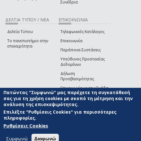
Συνέδρια
ΔΕΛΤΙΑ ΤΥΠΟΥ / ΝΕΑ
ΕΠΙΚΟΙΝΩΝΙΑ
Δελτία Τύπου
Τηλεφωνικός Κατάλογος
Το πανεπιστήμιο στην
Επικοινωνία
επικαιρότητα
Παράπονα-Συστάσεις
Υπεύθυνος Προστασίας
Δεδομένων
Δήλωση
Προσβασιμότητας
Επικοινωνία με την Ομάδα
Πατώντας "Συμφωνώ" μας παρέχετε τη συγκατάθεσή
Ανάπτυξης του site
(link sends e-mail)
σας για τη χρήση cookies με σκοπό τη μέτρηση και την
ανάλυση της επισκεψιμότητας.
© ΠΑΝΕΠΙΣΤΗΜΙΟ ΑΙΓΑΙΟΥ
ΟΡΟΙ ΧΡΗΣΗΣ
ΠΟΛΙΤΙΚΗ COOKIES
ΟΜΑΔΑ
ΑΝΑΠΤΥΞΗΣ
Επιλέξτε "Ρυθμίσεις Cookies" για περισσότερες
πληροφορίες.
Ρυθμίσεις Cookies
Συμφωνώ
Διαφωνώ