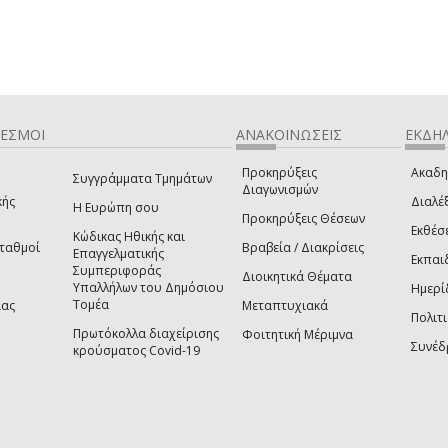
ΔΕΣΜΟΙ
ΑΝΑΚΟΙΝΩΣΕΙΣ
ΕΚΔΗΛ
Προκηρύξεις
Ακαδη
Συγγράμματα Τμημάτων
Διαγωνισμών
κής
Διαλέξ
Η Ευρώπη σου
Προκηρύξεις Θέσεων
Εκθέσ
Κώδικας Ηθικής και
Σταθμοί
Βραβεία / Διακρίσεις
Επαγγελματικής
Εκπαι
Συμπεριφοράς
Διοικητικά Θέματα
Υπαλλήλων του Δημόσιου
Ημερί
Τομέα
ίας
Μεταπτυχιακά
Πολιτι
Πρωτόκολλα διαχείρισης
Φοιτητική Μέριμνα
Συνέδ
κρούσματος Covid-19