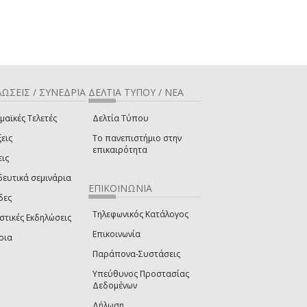
ΩΣΕΙΣ / ΣΥΝΕΔΡΙΑ
ΔΕΛΤΙΑ ΤΥΠΟΥ / ΝΕΑ
μαϊκές Τελετές
Δελτία Τύπου
εις
Το πανεπιστήμιο στην
επικαιρότητα
εις
δευτικά σεμινάρια
ΕΠΙΚΟΙΝΩΝΙΑ
δες
Τηλεφωνικός Κατάλογος
στικές Εκδηλώσεις
Επικοινωνία
ρια
Παράπονα-Συστάσεις
Υπεύθυνος Προστασίας
Δεδομένων
Δήλωση