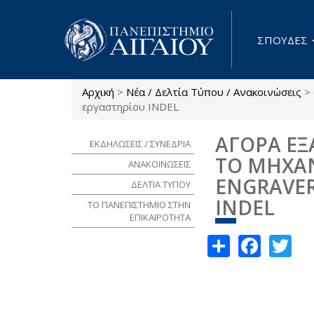
Παράκαμψη προς το κυρίως περιεχόμενο
ΣΠΟΥΔΕΣ
Αρχική
>
Νέα / Δελτία Τύπου / Ανακοινώσεις
>
Είστε εδώ
εργαστηρίου INDEL
ΑΓΟΡΑ ΕΞ
ΕΚΔΗΛΩΣΕΙΣ / ΣΥΝΕΔΡΙΑ
ΤΟ ΜΗΧΑΝ
ΑΝΑΚΟΙΝΩΣΕΙΣ
ENGRAVER
ΔΕΛΤΙΑ ΤΥΠΟΥ
INDEL
ΤΟ ΠΑΝΕΠΙΣΤΗΜΙΟ ΣΤΗΝ
ΕΠΙΚΑΙΡΟΤΗΤΑ
Share
Face
Tw