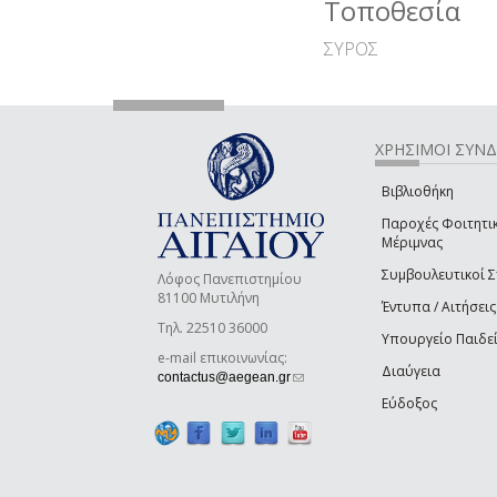
Τοποθεσία
ΣΥΡΟΣ
ΧΡΗΣΙΜΟΙ ΣΥΝ
Βιβλιοθήκη
Παροχές Φοιτητι
Μέριμνας
Συμβουλευτικοί 
Λόφος Πανεπιστημίου
81100 Μυτιλήνη
Έντυπα / Αιτήσεις
Τηλ. 22510 36000
Υπουργείο Παιδε
e-mail επικοινωνίας:
Διαύγεια
(link sends e-mail)
contactus@aegean.gr
Εύδοξος