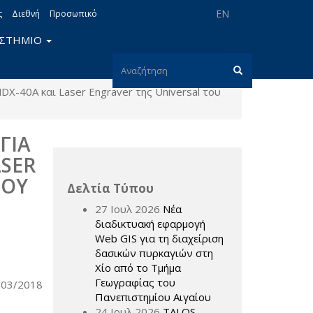
EN
ς
Διεθνή
Προσωπικό
ΙΣΤΗΜΙΟ
Φόρμα
DX-40Α και Laser Engraver της Universal του
αναζήτησης
Αναζήτηση
ΓΙΑ
SER
ΙΟΥ
Δελτία Τύπου
27 Ιουλ 2026
Νέα
διαδικτυακή εφαρμογή
Web GIS για τη διαχείριση
δασικών πυρκαγιών στη
Χίο από το Τμήμα
Γεωγραφίας του
/2018
Πανεπιστημίου Αιγαίου
24 Ιουλ 2026
TALOS –