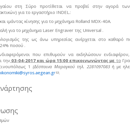
ιγαίου στη Σύρο προτίθεται να προβεί στην αγορά των
κτικών) για το εργαστήριο INDEL.:
 ιμάντας κίνησης για το μηχάνημα Rolland MDX-40Α.
για το μηχάνημα Laser Engraver της Universal .
λογισμός της ως άνω υπηρεσίας ανέρχεται στο καθαρό 
24% ποσού .
νδιαφερόμενοι που επιθυμούν να εκδηλώσουν ενδιαφέρον
ι την
03-04-2017 και ώρα 15:00 επικοινωνώντας με
το
Γρα
ντινουπόλεως 1
(Δέσποινα Μαραγκού τηλ. 2281097083
ή με ηλε
oikonomiki@syros.aegean.gr
(link sends e-mail)
.
ανάρτησης
νωσης
σμών