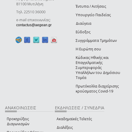
81100 Μυτιλήνη
Έντυπα / Αιτήσεις
Τηλ. 22510 36000
Υπουργείο Παιδείας
e-mail επικοινωνίας:
Διαύγεια
(link sends e-mail)
contactus@aegean.gr
Εύδοξος
Συγγράμματα Τμημάτων
Η Ευρώπη σου
Κώδικας Ηθικής και
Επαγγελματικής
Συμπεριφοράς
Υπαλλήλων του Δημόσιου
Τομέα
Πρωτόκολλα διαχείρισης
κρούσματος Covid-19
ΑΝΑΚΟΙΝΩΣΕΙΣ
ΕΚΔΗΛΩΣΕΙΣ / ΣΥΝΕΔΡΙΑ
Προκηρύξεις
Ακαδημαϊκές Τελετές
Διαγωνισμών
Διαλέξεις