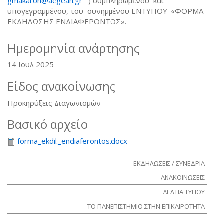
gmakaron@aegean.gr
(link sends e-mail)
) συμπληρωμένου και
υπογεγραμμένου, του συνημμένου ΕΝΤΥΠΟΥ «ΦΟΡΜΑ
ΕΚΔΗΛΩΣΗΣ ΕΝΔΙΑΦΕΡΟΝΤΟΣ».
Ημερομηνία ανάρτησης
14 Ιουλ 2025
Είδος ανακοίνωσης
Προκηρύξεις Διαγωνισμών
Βασικό αρχείο
forma_ekdil._endiaferontos.docx
ΕΚΔΗΛΩΣΕΙΣ / ΣΥΝΕΔΡΙΑ
ΑΝΑΚΟΙΝΩΣΕΙΣ
ΔΕΛΤΙΑ ΤΥΠΟΥ
ΤΟ ΠΑΝΕΠΙΣΤΗΜΙΟ ΣΤΗΝ ΕΠΙΚΑΙΡΟΤΗΤΑ