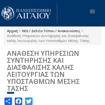
Παράκαμψη προς το κυρίως περιεχόμενο
Toggle
navigat
Αρχική
>
Νέα / Δελτία Τύπου / Ανακοινώσεις
>
Είστε εδώ
Ανάθεση Υπηρεσιών συντήρησης και διασφάλισης
καλής λειτουργίας των Υποσταθμών Μέσης Τάσης
ΑΝΑΘΕΣΗ ΥΠΗΡΕΣΙΩΝ
ΣΥΝΤΗΡΗΣΗΣ ΚΑΙ
ΔΙΑΣΦΑΛΙΣΗΣ ΚΑΛΗΣ
ΛΕΙΤΟΥΡΓΙΑΣ ΤΩΝ
ΥΠΟΣΤΑΘΜΩΝ ΜΕΣΗΣ
ΤΑΣΗΣ
Share
Facebook
Twitter