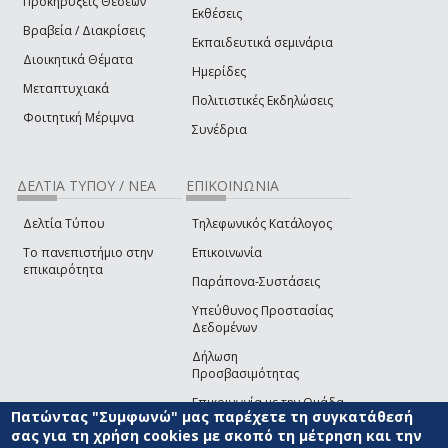
Προκηρύξεις Θέσεων
Εκθέσεις
Βραβεία / Διακρίσεις
Εκπαιδευτικά σεμινάρια
Διοικητικά Θέματα
Ημερίδες
Μεταπτυχιακά
Πολιτιστικές Εκδηλώσεις
Φοιτητική Μέριμνα
Συνέδρια
ΔΕΛΤΙΑ ΤΥΠΟΥ / ΝΕΑ
ΕΠΙΚΟΙΝΩΝΙΑ
Δελτία Τύπου
Τηλεφωνικός Κατάλογος
Το πανεπιστήμιο στην
Επικοινωνία
επικαιρότητα
Παράπονα-Συστάσεις
Υπεύθυνος Προστασίας
Δεδομένων
Δήλωση
Προσβασιμότητας
Επικοινωνία με την Ομάδα
Πατώντας "Συμφωνώ" μας παρέχετε τη συγκατάθεσή
Ανάπτυξης του site
(link sends e-mail)
σας για τη χρήση cookies με σκοπό τη μέτρηση και την