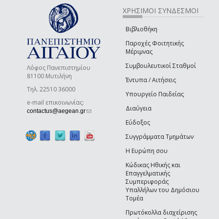
ΧΡΗΣΙΜΟΙ ΣΥΝΔΕΣΜΟΙ
Βιβλιοθήκη
Παροχές Φοιτητικής
Μέριμνας
Συμβουλευτικοί Σταθμοί
Λόφος Πανεπιστημίου
81100 Μυτιλήνη
Έντυπα / Αιτήσεις
Τηλ. 22510 36000
Υπουργείο Παιδείας
e-mail επικοινωνίας:
Διαύγεια
(link sends e-mail)
contactus@aegean.gr
Εύδοξος
Συγγράμματα Τμημάτων
Η Ευρώπη σου
Κώδικας Ηθικής και
Επαγγελματικής
Συμπεριφοράς
Υπαλλήλων του Δημόσιου
Τομέα
Πρωτόκολλα διαχείρισης