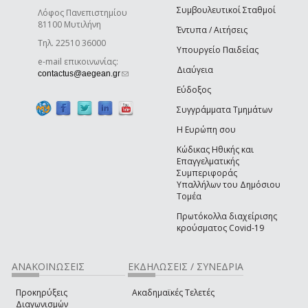
Συμβουλευτικοί Σταθμοί
Λόφος Πανεπιστημίου
81100 Μυτιλήνη
Έντυπα / Αιτήσεις
Τηλ. 22510 36000
Υπουργείο Παιδείας
e-mail επικοινωνίας:
Διαύγεια
(link sends e-mail)
contactus@aegean.gr
Εύδοξος
Συγγράμματα Τμημάτων
Η Ευρώπη σου
Κώδικας Ηθικής και
Επαγγελματικής
Συμπεριφοράς
Υπαλλήλων του Δημόσιου
Τομέα
Πρωτόκολλα διαχείρισης
κρούσματος Covid-19
ΑΝΑΚΟΙΝΩΣΕΙΣ
ΕΚΔΗΛΩΣΕΙΣ / ΣΥΝΕΔΡΙΑ
Προκηρύξεις
Ακαδημαϊκές Τελετές
Διαγωνισμών