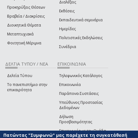
Διαλέξεις
Προκηρύξεις Θέσεων
Εκθέσεις
Βραβεία / Διακρίσεις
Εκπαιδευτικά σεμινάρια
Διοικητικά Θέματα
Ημερίδες
Μεταπτυχιακά
Πολιτιστικές Εκδηλώσεις
Φοιτητική Μέριμνα
Συνέδρια
ΔΕΛΤΙΑ ΤΥΠΟΥ / ΝΕΑ
ΕΠΙΚΟΙΝΩΝΙΑ
Δελτία Τύπου
Τηλεφωνικός Κατάλογος
Το πανεπιστήμιο στην
Επικοινωνία
επικαιρότητα
Παράπονα-Συστάσεις
Υπεύθυνος Προστασίας
Δεδομένων
Δήλωση
Προσβασιμότητας
Επικοινωνία με την Ομάδα
Πατώντας "Συμφωνώ" μας παρέχετε τη συγκατάθεσή
Ανάπτυξης του site
(link sends e-mail)