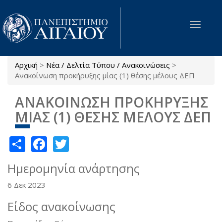
Παράκαμψη προς το κυρίως περιεχόμενο
Toggle
navigat
Αρχική
>
Νέα / Δελτία Τύπου / Ανακοινώσεις
>
Είστε εδώ
Ανακοίνωση προκήρυξης μίας (1) θέσης μέλους ΔΕΠ
ΑΝΑΚΟΙΝΩΣΗ ΠΡΟΚΗΡΥΞΗΣ
ΜΙΑΣ (1) ΘΕΣΗΣ ΜΕΛΟΥΣ ΔΕΠ
Share
Facebook
Twitter
Ημερομηνία ανάρτησης
6 Δεκ 2023
Είδος ανακοίνωσης