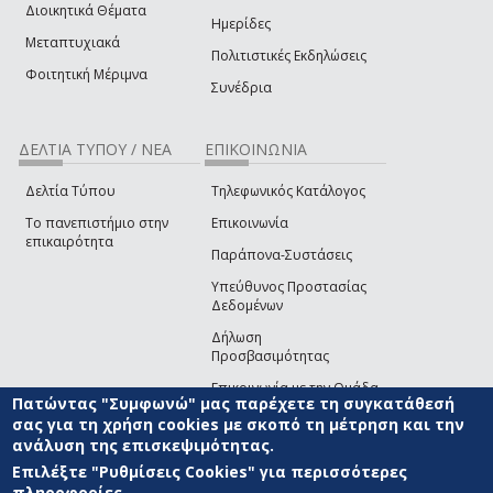
Διοικητικά Θέματα
Ημερίδες
Μεταπτυχιακά
Πολιτιστικές Εκδηλώσεις
Φοιτητική Μέριμνα
Συνέδρια
ΔΕΛΤΙΑ ΤΥΠΟΥ / ΝΕΑ
ΕΠΙΚΟΙΝΩΝΙΑ
Δελτία Τύπου
Τηλεφωνικός Κατάλογος
Το πανεπιστήμιο στην
Επικοινωνία
επικαιρότητα
Παράπονα-Συστάσεις
Υπεύθυνος Προστασίας
Δεδομένων
Δήλωση
Προσβασιμότητας
Επικοινωνία με την Ομάδα
Πατώντας "Συμφωνώ" μας παρέχετε τη συγκατάθεσή
Ανάπτυξης του site
(link sends e-mail)
σας για τη χρήση cookies με σκοπό τη μέτρηση και την
ανάλυση της επισκεψιμότητας.
© ΠΑΝΕΠΙΣΤΗΜΙΟ ΑΙΓΑΙΟΥ
ΟΡΟΙ ΧΡΗΣΗΣ
ΠΟΛΙΤΙΚΗ COOKIES
ΟΜΑΔΑ
ΑΝΑΠΤΥΞΗΣ
Επιλέξτε "Ρυθμίσεις Cookies" για περισσότερες
πληροφορίες.