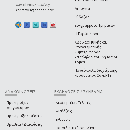
Υπουργείο Παιδείας
e-mail επικοινωνίας:
Διαύγεια
(link sends e-mail)
contactus@aegean.gr
Εύδοξος
Συγγράμματα Τμημάτων
Η Ευρώπη σου
Κώδικας Ηθικής και
Επαγγελματικής
Συμπεριφοράς
Υπαλλήλων του Δημόσιου
Τομέα
Πρωτόκολλα διαχείρισης
κρούσματος Covid-19
ΑΝΑΚΟΙΝΩΣΕΙΣ
ΕΚΔΗΛΩΣΕΙΣ / ΣΥΝΕΔΡΙΑ
Προκηρύξεις
Ακαδημαϊκές Τελετές
Διαγωνισμών
Διαλέξεις
Προκηρύξεις Θέσεων
Εκθέσεις
Βραβεία / Διακρίσεις
Εκπαιδευτικά σεμινάρια