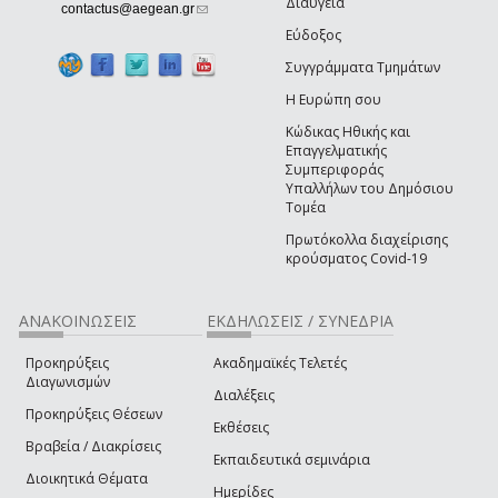
Διαύγεια
(link sends e-mail)
contactus@aegean.gr
Εύδοξος
Συγγράμματα Τμημάτων
Η Ευρώπη σου
Κώδικας Ηθικής και
Επαγγελματικής
Συμπεριφοράς
Υπαλλήλων του Δημόσιου
Τομέα
Πρωτόκολλα διαχείρισης
κρούσματος Covid-19
ΑΝΑΚΟΙΝΩΣΕΙΣ
ΕΚΔΗΛΩΣΕΙΣ / ΣΥΝΕΔΡΙΑ
Προκηρύξεις
Ακαδημαϊκές Τελετές
Διαγωνισμών
Διαλέξεις
Προκηρύξεις Θέσεων
Εκθέσεις
Βραβεία / Διακρίσεις
Εκπαιδευτικά σεμινάρια
Διοικητικά Θέματα
Ημερίδες