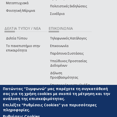
Μεταπτυχιακά
Πολιτιστικές Εκδηλώσεις
Φοιτητική Μέριμνα
Συνέδρια
ΔΕΛΤΙΑ ΤΥΠΟΥ / ΝΕΑ
ΕΠΙΚΟΙΝΩΝΙΑ
Δελτία Τύπου
Τηλεφωνικός Κατάλογος
Το πανεπιστήμιο στην
Επικοινωνία
επικαιρότητα
Παράπονα-Συστάσεις
Υπεύθυνος Προστασίας
Δεδομένων
Δήλωση
Προσβασιμότητας
Επικοινωνία με την Ομάδα
Πατώντας "Συμφωνώ" μας παρέχετε τη συγκατάθεσή
Ανάπτυξης του site
(link sends e-mail)
σας για τη χρήση cookies με σκοπό τη μέτρηση και την
ανάλυση της επισκεψιμότητας.
© ΠΑΝΕΠΙΣΤΗΜΙΟ ΑΙΓΑΙΟΥ
ΟΡΟΙ ΧΡΗΣΗΣ
ΠΟΛΙΤΙΚΗ COOKIES
ΟΜΑΔΑ
ΑΝΑΠΤΥΞΗΣ
Επιλέξτε "Ρυθμίσεις Cookies" για περισσότερες
πληροφορίες.
Ρυθμίσεις Cookies