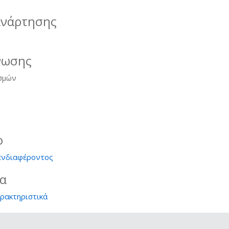
ανάρτησης
νωσης
σμών
ο
ενδιαφέροντος
ία
αρακτηριστικά