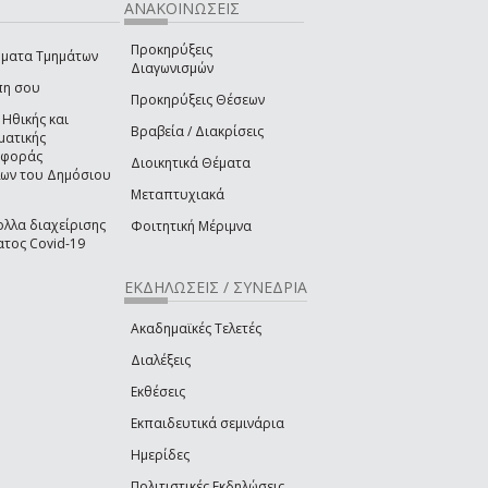
ΑΝΑΚΟΙΝΩΣΕΙΣ
Προκηρύξεις
ματα Τμημάτων
Διαγωνισμών
πη σου
Προκηρύξεις Θέσεων
 Ηθικής και
Βραβεία / Διακρίσεις
ματικής
ιφοράς
Διοικητικά Θέματα
ων του Δημόσιου
Μεταπτυχιακά
λλα διαχείρισης
Φοιτητική Μέριμνα
τος Covid-19
ΕΚΔΗΛΩΣΕΙΣ / ΣΥΝΕΔΡΙΑ
Ακαδημαϊκές Τελετές
Διαλέξεις
Εκθέσεις
Εκπαιδευτικά σεμινάρια
Ημερίδες
Πολιτιστικές Εκδηλώσεις