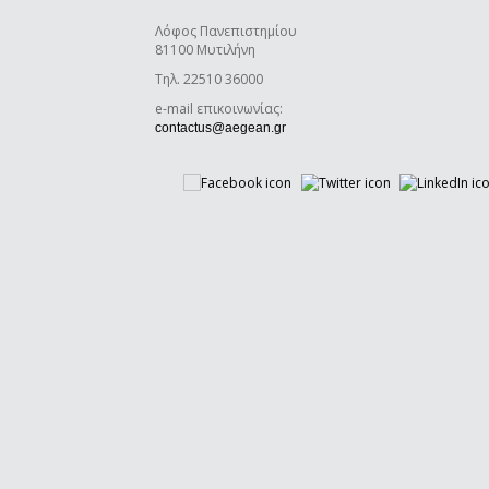
Λόφος Πανεπιστημίου
81100 Μυτιλήνη
Τηλ. 22510 36000
e-mail επικοινωνίας:
(link sends e-mail)
contactus@aegean.gr