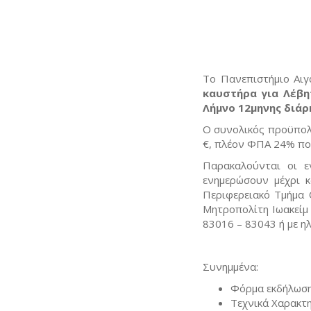
Το Πανεπιστήμιο Αιγ
καυστήρα για Λέβη
Λήμνο 12μηνης διάρ
Ο συνολικός προϋπολ
€, πλέον ΦΠΑ 24% πο
Παρακαλούνται οι ε
ενημερώσουν μέχρι κ
Περιφερειακό Τμήμα 
Μητροπολίτη Ιωακείμ
83016 – 83043 ή με η
Συνημμένα:
Φόρμα εκδήλωση
Tεχνικά Χαρακτη