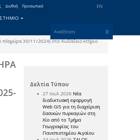
EN
ς
Διεθνή
Προσωπικό
ΙΣΤΗΜΙΟ
Φόρμα
ό πλημύρα 30/11/2024) στο Κυδάδειο κτήριο
αναζήτησης
Αναζήτηση
ΗΡΑ
Δελτία Τύπου
025-
27 Ιουλ 2026
Νέα
διαδικτυακή εφαρμογή
Web GIS για τη διαχείριση
δασικών πυρκαγιών στη
Χίο από το Τμήμα
Γεωγραφίας του
Πανεπιστημίου Αιγαίου
24 Ιουλ 2026
TALOS –