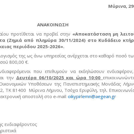
Μύρινα, 29
ΑΝΑΚΟΙΝΩΣΗ
αίου προτίθεται να προβεί στην
«Αποκατάσταση μη λειτο
τα (Ζημιά από πλημύρα 30/11/2024) στο Κυδάδειο κτήρ
κειας περιόδου 2025-2026».
ογισμός της ως άνω υπηρεσίας ανέρχεται στο καθαρό ποσό τω
σού 800,00 €.
νδιαφερόμενοι που επιθυμούν να εκδηλώσουν ενδιαφέρον
αι την
Δευτέρα 06/10/2025 και ώρα 10:00
επικοινωνώντ
Οικονομικών Υποθέσεων της Πανεπιστημιακής Μονάδας Λήμν
 2, ΤΚ 81400 Μύρινα Λήμνου, Τσόχα Εριφύλη, τηλ. Επικοινωνί
λεκτρονική αποστολή στο e-mail:
oikypirlemn@aegean.gr
(link 
mail)
ς ενδιαφέροντος
ριστικά