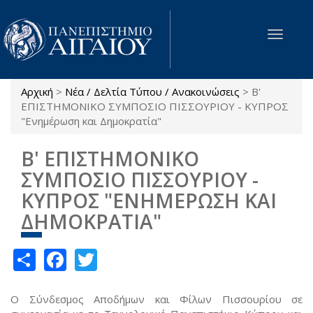
Παράκαμψη προς το κυρίως περιεχόμενο
Toggle
navigat
Αρχική
>
Νέα / Δελτία Τύπου / Ανακοινώσεις
>
Β'
Είστε εδώ
ΕΠΙΣΤΗΜΟΝΙΚΟ ΣΥΜΠΟΣΙΟ ΠΙΣΣΟΥΡΙΟΥ - ΚΥΠΡΟΣ
"Ενημέρωση και Δημοκρατία"
Β' ΕΠΙΣΤΗΜΟΝΙΚΟ
ΣΥΜΠΟΣΙΟ ΠΙΣΣΟΥΡΙΟΥ -
ΚΥΠΡΟΣ "ΕΝΗΜΕΡΩΣΗ ΚΑΙ
ΔΗΜΟΚΡΑΤΙΑ"
Share
Facebook
Twitter
Ο Σύνδεσμος Αποδήμων και Φίλων Πισσουρίου σε