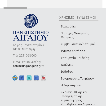
ΧΡΗΣΙΜΟΙ ΣΥΝΔΕΣΜΟΙ
Βιβλιοθήκη
Παροχές Φοιτητικής
Μέριμνας
Συμβουλευτικοί Σταθμοί
Λόφος Πανεπιστημίου
81100 Μυτιλήνη
Έντυπα / Αιτήσεις
Τηλ. 22510 36000
Υπουργείο Παιδείας
e-mail επικοινωνίας:
Διαύγεια
(link sends e-mail)
contactus@aegean.gr
Εύδοξος
Συγγράμματα Τμημάτων
Η Ευρώπη σου
Κώδικας Ηθικής και
Επαγγελματικής
Συμπεριφοράς
Υπαλλήλων του Δημόσιου