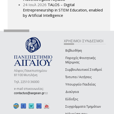
24 Ιουλ 2026
TALOS – Digital
Entrepreneurship in STEM Education, enabled
by Artificial Intelligence
ΧΡΗΣΙΜΟΙ ΣΥΝΔΕΣΜΟΙ
Βιβλιοθήκη
Παροχές Φοιτητικής
Μέριμνας
Συμβουλευτικοί Σταθμοί
Λόφος Πανεπιστημίου
81100 Μυτιλήνη
Έντυπα / Αιτήσεις
Τηλ. 22510 36000
Υπουργείο Παιδείας
e-mail επικοινωνίας:
Διαύγεια
(link sends e-mail)
contactus@aegean.gr
Εύδοξος
Συγγράμματα Τμημάτων
Η Ευρώπη σου