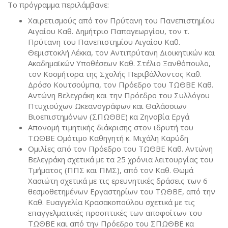
Το πρόγραμμα περιλάμβανε:
Χαιρετισμούς από τον Πρύτανη του Πανεπιστημίου
Αιγαίου Καθ. Δημήτριο Παπαγεωργίου, τον τ.
Πρύτανη του Πανεπιστημίου Αιγαίου Καθ.
Θεμιστοκλή Λέκκα, τον Αντιπρύτανη Διοικητικών και
Ακαδημαϊκών Υποθέσεων Καθ. Στέλιο Ξανθόπουλο,
τον Κοσμήτορα της Σχολής Περιβάλλοντος Καθ.
Δρόσο Κουτσούμπα, τον Πρόεδρο του ΤΩΘΒΕ Καθ.
Αντώνη Βελεγράκη και την Πρόεδρο του Συλλόγου
Πτυχιούχων Ωκεανογράφων και Θαλάσσιων
Βιοεπιστημόνων (ΣΠΩΘΒΕ) κα Ζηνοβία Εργά
Απονομή τιμητικής διάκρισης στον ιδρυτή του
ΤΩΘΒΕ Ομότιμο Καθηγητή κ. Μιχάλη Καρύδη
Ομιλίες από τον Πρόεδρο του ΤΩΘΒΕ Καθ. Αντώνη
Βελεγράκη σχετικά με τα 25 χρόνια λειτουργίας του
Τμήματος (ΠΠΣ και ΠΜΣ), από τον Καθ. Θωμά
Χασιώτη σχετικά με τις ερευνητικές δράσεις των 6
θεσμοθετημένων Εργαστηρίων του ΤΩΘΒΕ, από την
Καθ. Ευαγγελία Κρασακοπούλου σχετικά με τις
επαγγελματικές προοπτικές των αποφοίτων του
ΤΩΘΒΕ και από την Πρόεδρο του ΣΠΩΘΒΕ κα