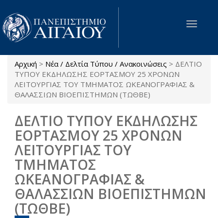
Παράκαμψη προς το κυρίως περιεχόμενο
Toggle
navigat
Αρχική
>
Νέα / Δελτία Τύπου / Ανακοινώσεις
>
ΔΕΛΤΙΟ
Είστε εδώ
ΤΥΠΟΥ ΕΚΔΗΛΩΣΗΣ ΕΟΡΤΑΣΜΟΥ 25 ΧΡΟΝΩΝ
ΛΕΙΤΟΥΡΓΙΑΣ ΤΟΥ ΤΜΗΜΑΤΟΣ ΩΚΕΑΝΟΓΡΑΦΙΑΣ &
ΘΑΛΑΣΣΙΩΝ ΒΙΟΕΠΙΣΤΗΜΩΝ (ΤΩΘΒΕ)
ΔΕΛΤΙΟ ΤΥΠΟΥ ΕΚΔΗΛΩΣΗΣ
ΕΟΡΤΑΣΜΟΥ 25 ΧΡΟΝΩΝ
ΛΕΙΤΟΥΡΓΙΑΣ ΤΟΥ
ΤΜΗΜΑΤΟΣ
ΩΚΕΑΝΟΓΡΑΦΙΑΣ &
ΘΑΛΑΣΣΙΩΝ ΒΙΟΕΠΙΣΤΗΜΩΝ
(ΤΩΘΒΕ)