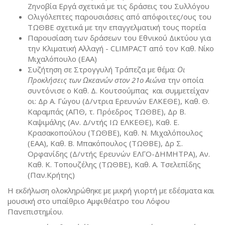
Ζηνοβία Εργά σχετικά με τις δράσεις του Συλλόγου
Ολιγόλεπτες παρουσιάσεις από απόφοιτες/ους του
ΤΩΘΒΕ σχετικά με την επαγγελματική τους πορεία
Παρουσίαση των δράσεων του Εθνικού Δικτύου για
την Κλιματική Αλλαγή - CLIMPACT από τον Καθ. Νίκο
Μιχαλόπουλο (ΕΑΑ)
Συζήτηση σε Στρογγυλή Τράπεζα με θέμα:
Οι
Προκλήσεις των Ωκεανών στον 21ο Αιώνα
την οποία
συντόνισε ο Καθ. Δ. Κουτσούμπας και συμμετείχαν
οι: Δρ Α. Γώγου (Δ/ντρια Ερευνών ΕΛΚΕΘΕ), Καθ. Θ.
Καραμπάς (ΑΠΘ, τ. Πρόεδρος ΤΩΘΒΕ), Δρ Β.
Καψιμάλης (Αν. Δ/ντής ΙΩ ΕΛΚΕΘΕ), Καθ. Ε.
Κρασακοπούλου (ΤΩΘΒΕ), Καθ. Ν. Μιχαλόπουλος
(ΕΑΑ), Καθ. Β. Μπακόπουλος (ΤΩΘΒΕ), Δρ Σ.
Ορφανίδης (Δ/ντής Ερευνών ΕΛΓΟ-ΔΗΜΗΤΡΑ), Αν.
Καθ. Κ. Τοπουζέλης (ΤΩΘΒΕ), Καθ. Α. Τσελεπίδης
(Παν.Κρήτης)
Η εκδήλωση ολοκληρώθηκε με μικρή γιορτή με εδέσματα και
μουσική στο υπαίθριο Αμφιθέατρο του Λόφου
Πανεπιστημίου.