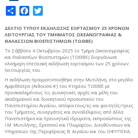
Share
Facebook
Twitter
ΔΕΛΤΙΟ ΤΥΠΟΥ ΕΚΔΗΛΩΣΗΣ ΕΟΡΤΑΣΜΟΥ 25 ΧΡΟΝΩΝ
ΛΕΙΤΟΥΡΓΙΑΣ ΤΟΥ ΤΜΗΜΑΤΟΣ ΩΚΕΑΝΟΓΡΑΦΙΑΣ &
ΘΑΛΑΣΣΙΩΝ ΒΙΟΕΠΙΣΤΗΜΩΝ (ΤΩΘΒΕ)
Το Σάββατο 4 Οκτωβρίου 2025 το Τμήμα Ωκεανογραφίας
και Θαλασσίων Βιοεπιστημών (ΤΩΘΒΕ) διοργάνωσε
ολοήμερη επετειακή εκδήλωση εορτασμού των 25 χρόνων
λειτουργίας του.
Η εκδήλωση πραγματοποιήθηκε στην Μυτιλήνη, στο μεγάλο
Αμφιθέατρο (Αιθουσα Α’) του Κτηρίου ΤΩΘΒΕ με
προσκεκλημένους τις Διοικητικές αρχές και μέλη του
ακαδημαϊκού και διοικητικού προσωπικού του
Πανεπιστημίου Αιγαίου, απόφοιτους/ες και φοιτητές/τριες
του Τμήματος, συνεργάτες και συναδέλφους από άλλα
Πανεπιστήμια και Ερευνητικά Ιδρύματα, εκπροσώπους της
Ι.Μ. Μυτιλήνης, Ερεσσού και Πλωμαρίου, Διευθύνσεων και
Υπηρεσιών της Περιφέρειας Β. Αιγαίου και του ΟΦΥΠΕΚΑ.