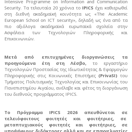
Intensive Programme on Information and Communication
Security. Τα τελευταία 20 χρόνια το
IPICS
έχει καθιερωθεί
στη διεθνή ακαδημαϊκή κοινότητα ως «Τhe Academic
European School on ICT security», δηλαδή ως ένα από τα
πιο αξιόλογα ακαδημαϊκά ευρωπαϊκά σχολεία στην
Ασφάλεια των Τεχνολογιών Πληροφορικής και
Επικοινωνιών.
Μετά από επιτυχημένες διοργανώσεις τα
προηγούμενα έτη στη Λέσβο,
το εργαστήριο
Τεχνολογιών Προστασίας της Ιδιωτικότητας & Εφαρμογών
Πληροφορικής στις Κοινωνικές Επιστήμες
(PrivaSI)
του
Τμήματος Πολιτισμικής Τεχνολογίας και Επικοινωνίας του
Πανεπιστημίου Αιγαίου, ανέλαβε και φέτος τη διοργάνωση
του διεθνούς προγράμματος IPICS.
Το Πρόγραμμα IPICS 2026 απευθύνεται σε
τελειόφοιτους φοιτητές και φοιτήτριες, σε
μεταπτυχιακούς φοιτητές και φοιτήτριες, σε
υποψήφιους διδάκτορες αλλά και σε επαγγελματίες