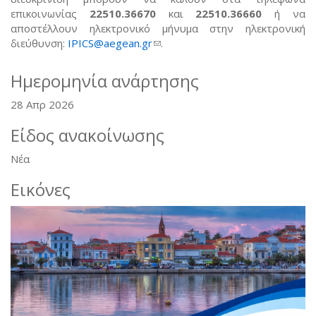
επικοινωνίας
22510.36670
και
22510.36660
ή να
αποστέλλουν ηλεκτρονικό μήνυμα στην ηλεκτρονική
διεύθυνση:
IPICS@aegean.gr
(link sends e-mail)
.
Ημερομηνία ανάρτησης
28 Απρ 2026
Είδος ανακοίνωσης
Νέα
Εικόνες