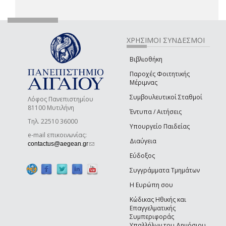
ΧΡΗΣΙΜΟΙ ΣΥΝΔΕΣΜΟΙ
Βιβλιοθήκη
Παροχές Φοιτητικής
Μέριμνας
Συμβουλευτικοί Σταθμοί
Λόφος Πανεπιστημίου
81100 Μυτιλήνη
Έντυπα / Αιτήσεις
Τηλ. 22510 36000
Υπουργείο Παιδείας
e-mail επικοινωνίας:
Διαύγεια
(link sends e-mail)
contactus@aegean.gr
Εύδοξος
Συγγράμματα Τμημάτων
Η Ευρώπη σου
Κώδικας Ηθικής και
Επαγγελματικής
Συμπεριφοράς
Υπαλλήλων του Δημόσιου