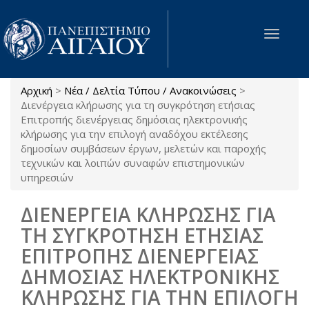
Παράκαμψη προς το κυρίως περιεχόμενο
Toggle
navigat
Αρχική
>
Νέα / Δελτία Τύπου / Ανακοινώσεις
>
Είστε εδώ
Διενέργεια κλήρωσης για τη συγκρότηση ετήσιας
Επιτροπής διενέργειας δημόσιας ηλεκτρονικής
κλήρωσης για την επιλογή αναδόχου εκτέλεσης
δημοσίων συμβάσεων έργων, μελετών και παροχής
τεχνικών και λοιπών συναφών επιστημονικών
υπηρεσιών
ΔΙΕΝΕΡΓΕΙΑ ΚΛΗΡΩΣΗΣ ΓΙΑ
ΤΗ ΣΥΓΚΡΟΤΗΣΗ ΕΤΗΣΙΑΣ
ΕΠΙΤΡΟΠΗΣ ΔΙΕΝΕΡΓΕΙΑΣ
ΔΗΜΟΣΙΑΣ ΗΛΕΚΤΡΟΝΙΚΗΣ
ΚΛΗΡΩΣΗΣ ΓΙΑ ΤΗΝ ΕΠΙΛΟΓΗ