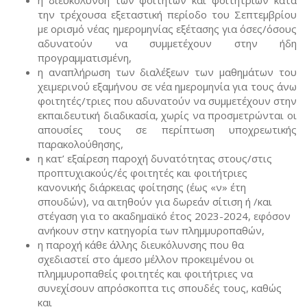
την τρέχουσα εξεταστική περίοδο του Σεπτεμβρίου
με ορισμό νέας ημερομηνίας εξέτασης για όσες/όσους
αδυνατούν να συμμετέχουν στην ήδη
προγραμματισμένη,
η αναπλήρωση των διαλέξεων των μαθημάτων του
χειμερινού εξαμήνου σε νέα ημερομηνία για τους άνω
φοιτητές/τριες που αδυνατούν να συμμετέχουν στην
εκπαιδευτική διαδικασία, χωρίς να προσμετρώνται οι
απουσίες τους σε περίπτωση υποχρεωτικής
παρακολούθησης,
η κατ’ εξαίρεση παροχή δυνατότητας στους/στις
προπτυχιακούς/ές φοιτητές και φοιτήτριες
κανονικής διάρκειας φοίτησης (έως «ν» έτη
σπουδών), να αιτηθούν για δωρεάν σίτιση ή /και
στέγαση για το ακαδημαϊκό έτος 2023-2024, εφόσον
ανήκουν στην κατηγορία των πλημμυροπαθών,
η παροχή κάθε άλλης διευκόλυνσης που θα
σχεδιαστεί στο άμεσο μέλλον προκειμένου οι
πλημμυροπαθείς φοιτητές και φοιτήτριες να
συνεχίσουν απρόσκοπτα τις σπουδές τους, καθώς
και