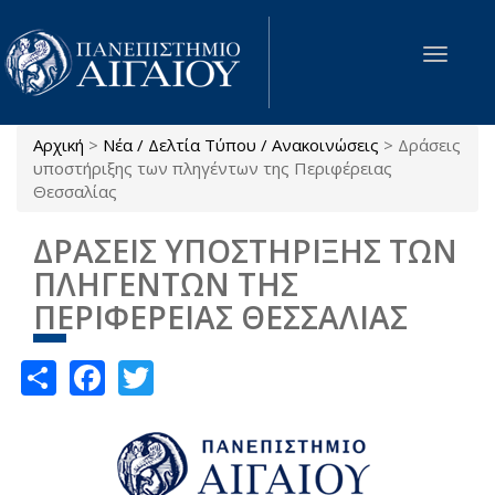
Παράκαμψη προς το κυρίως περιεχόμενο
Toggle
navigat
Αρχική
>
Νέα / Δελτία Τύπου / Ανακοινώσεις
>
Δράσεις
Είστε εδώ
υποστήριξης των πληγέντων της Περιφέρειας
Θεσσαλίας
ΔΡΑΣΕΙΣ ΥΠΟΣΤΗΡΙΞΗΣ ΤΩΝ
ΠΛΗΓΕΝΤΩΝ ΤΗΣ
ΠΕΡΙΦΕΡΕΙΑΣ ΘΕΣΣΑΛΙΑΣ
Share
Facebook
Twitter