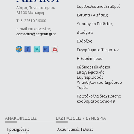
Συμβουλευτικοί Σταθμοί
Λόφος Πανεπιστημίου
81100 Μυτιλήνη
Έντυπα / Αιτήσεις
Τηλ. 22510 36000
Υπουργείο Παιδείας
e-mail επικοινωνίας:
Διαύγεια
(link sends e-mail)
contactus@aegean.gr
Εύδοξος
Συγγράμματα Τμημάτων
Η Ευρώπη σου
Κώδικας Ηθικής και
Επαγγελματικής
Συμπεριφοράς
Υπαλλήλων του Δημόσιου
Τομέα
Πρωτόκολλα διαχείρισης
κρούσματος Covid-19
ΑΝΑΚΟΙΝΩΣΕΙΣ
ΕΚΔΗΛΩΣΕΙΣ / ΣΥΝΕΔΡΙΑ
Προκηρύξεις
Ακαδημαϊκές Τελετές