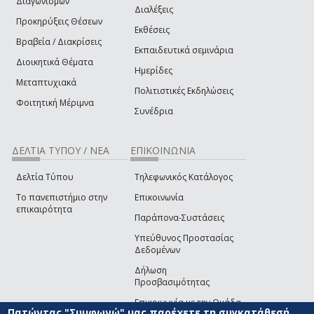
Διαγωνισμών
Διαλέξεις
Προκηρύξεις Θέσεων
Εκθέσεις
Βραβεία / Διακρίσεις
Εκπαιδευτικά σεμινάρια
Διοικητικά Θέματα
Ημερίδες
Μεταπτυχιακά
Πολιτιστικές Εκδηλώσεις
Φοιτητική Μέριμνα
Συνέδρια
ΔΕΛΤΙΑ ΤΥΠΟΥ / ΝΕΑ
ΕΠΙΚΟΙΝΩΝΙΑ
Δελτία Τύπου
Τηλεφωνικός Κατάλογος
Το πανεπιστήμιο στην
Επικοινωνία
επικαιρότητα
Παράπονα-Συστάσεις
Υπεύθυνος Προστασίας
Δεδομένων
Δήλωση
Προσβασιμότητας
Επικοινωνία με την Ομάδα
Πατώντας "Συμφωνώ" μας παρέχετε τη συγκατάθεσή