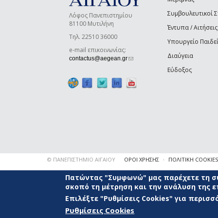
Συμβουλευτικοί 
Λόφος Πανεπιστημίου
81100 Μυτιλήνη
Έντυπα / Αιτήσεις
Τηλ. 22510 36000
Υπουργείο Παιδε
e-mail επικοινωνίας:
Διαύγεια
(link sends e-mail)
contactus@aegean.gr
Εύδοξος
© ΠΑΝΕΠΙΣΤΗΜΙΟ ΑΙΓΑΙΟΥ
ΟΡΟΙ ΧΡΗΣΗΣ
ΠΟΛΙΤΙΚΗ COOKIES
Πατώντας "Συμφωνώ" μας παρέχετε τη συ
σκοπό τη μέτρηση και την ανάλυση της 
Επιλέξτε "Ρυθμίσεις Cookies" για περισ
Ρυθμίσεις Cookies