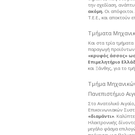
την σχεδίαση, ανάπτυ
ακόμη.
Οι απόφοιτοι 
Τ.Ε.Ε., και αποκτούν 
Τμήματα Μηχανικώ
Και στα τρία τμήματα
παραγωγή προϊόντων, 
«κρυφός άσσος» ωσ
Επιμελητήριο Ελλάδα
και Ξάνθης, για το τμ
Τμήμα Μηχανικών
Πανεπιστήμιο Αιγ
Στο Ανατολικό Αιγαίο
Επικοινωνιακών Συσ
«διαμάντι»
. Καλύπτε
Ηλεκτρονικής δίνοντ
μεγάλο φάσμα επιλογ
πρόκειται για Πολυτε