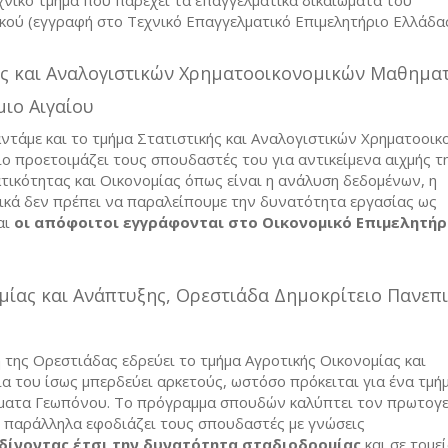
ού (εγγραφή στο Τεχνικό Επαγγελματικό Επιμελητήριο Ελλάδας,
ς και Αναλογιστικών Χρηματοοικονομικών Μαθηματ
ιο Αιγαίου
ντάμε και το τμήμα Στατιστικής και Αναλογιστικών Χρηματοοικ
ο προετοιμάζει τους σπουδαστές του για αντικείμενα αιχμής τ
τικότητας και Οικονομίας όπως είναι η ανάλυση δεδομένων, η
σικά δεν πρέπει να παραλείπουμε την δυνατότητα εργασίας ως
αι
οι απόφοιτοι εγγράφονται στο Οικονομικό Επιμελητήρ
μίας και Ανάπτυξης, Ορεστιάδα Δημοκρίτειο Πανεπ
ή της Ορεστιάδας εδρεύει το τμήμα Αγροτικής Οικονομίας και
α του ίσως μπερδεύει αρκετούς, ωστόσο πρόκειται για ένα τμήμ
ώματα Γεωπόνου. Το πρόγραμμα σπουδών καλύπτει τον πρωτογ
 παράλληλα εφοδιάζει τους σπουδαστές με γνώσεις
δίνοντας έτσι την δυνατότητα σταδιοδρομίας
και σε τομε