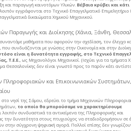
ξη και παραγωγή καινοτόμων Υλικών.
Βέβαια κρύβει και κάτι
λοιπόν εγγράφονται στο Τεχνικό Επαγγελματικό Επιμελητήριο 
επαγγελματικά δικαιώματα Χημικού Μηχανικού.
ν Παραγωγής και Διοίκησης (Χάνια, Ξάνθη, Θεσσαλ
 συναντάμε μαθήματα που αφορούν την σχεδίαση, τον έλεγχο κα
που συνδυάζονται με γνώσεις στην Οικονομία και στην Διοίκη
τόσο είναι η δυνατότητα εγγραφής, στο Τεχνικό Επαγγε
ς, Τ.Ε.Ε.
, ως Μηχανολόγοι Μηχανικοί. (Ισχύει για τα τμήματα 
ήμα Θεσσαλονίκης δεν είναι γνωστό προς το παρόν κάτι αντίστο
 Πληροφοριακών και Επικοινωνιακών Συστημάτων,
αίου
, στο νησί της Σάμου, εδρεύει το τμήμα Μηχανικών Πληροφορια
τημάτων,
το οποίο θα μπορούσαμε να χαρακτηρίσουμε
ι λοιπόν συνδυαστικά τα αντικείμενα της Πληροφορικής και
ας την δυνατότητα στους πτυχιούχος να σταδιοδρομήσουν σε 
ών στην σύγχρονη ψηφιακή αγορά. Πολλοί επίσης δεν γνωρίζο
χνικό τμήμα που παρέχει τα επαγγελματικά δικαιώματα του