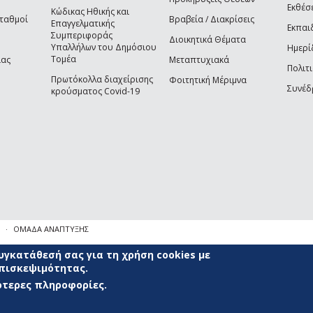
Εκθέσ
Κώδικας Ηθικής και
Σταθμοί
Βραβεία / Διακρίσεις
Επαγγελματικής
Εκπαι
Συμπεριφοράς
Διοικητικά Θέματα
Υπαλλήλων του Δημόσιου
Ημερί
Τομέα
ίας
Μεταπτυχιακά
Πολιτι
Πρωτόκολλα διαχείρισης
Φοιτητική Μέριμνα
Συνέδ
κρούσματος Covid-19
ΟΜΑΔΑ ΑΝΑΠΤΥΞΗΣ
γκατάθεσή σας για τη χρήση cookies με
επισκεψιμότητας.
σότερες πληροφορίες.