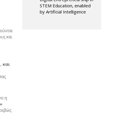
STEM Education, enabled
by Artificial Intelligence
ούνται
υς και
,
και
 σας
νο η
»
κριβώς