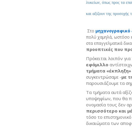
λυκείων, όπως προς τα επ
και αξίζουν της προσοχής 
Στο
μηχανογραφικό 
πολύ χαμηλά, ωστόσο ε
στα επαγγελματικά δικα
προοπτικές που προ
Πρόκειται λοιπόν για
εφάμιλλο
αντίστοιχω
τμήματα «έκπληξη»
συγκεντρώσαμε -
με τ
παρουσιάζουμε τα ση
Τα τμήματα αυτά αξί
υποψηφίων, που θα π
ονομασία τους δεν αρκ
περισσότερο και μ
τόσο το επιστημονικό
δικαιώματα των απο