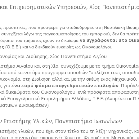
και Επιχειρηματικών Υπηρεσιών, Χίος Πανεπιστήμι
ές προοπτικές, που προσφέρει για σταδιοδρομίες στη Ναυτιλιακή Βιομηχ
 συνεχίζεται λόγω της παγκοσμιοποίησης του εμπορίου), δεν θα πρέπε
να εγγράφονται στο Οικ
φοιτοι του τμήματος έχουν το δικαίωμα
ος
(Ο.Ε.Ε.) και να διεκδικούν ευκαιρίες ως Οικονομολόγοι.
νομίας και Διοίκησης, Χίος Πανεπιστήμιο Αιγίου
τήμιο Αιγαίου και στη Χίο, συνεχίζουμε με το τμήμα Οικονομία
μέσα από καινοτόμο πρόγραμμα σπουδών “οπλίζει» τους σπουδ
ικονομία, στη Διοίκηση αλλά και με την σκέψη ενός Μηχανικού,
ς για
ένα ευρύ φάσμα επαγγελματικών επιλογών
. Παράλλ
κά δικαιώματα του Οικονομολόγου, ενώ πρόσφατα αποφασίστηκ
κό Επαγγελματικό Επιμελητήριο Ελλάδας, Τ.Ε.Ε. (Αναμένεται Π.Δ
ματικών Δικαιωμάτων).
 Επιστήμης Υλικών, Πανεπιστήμιο Ιωαννίνων
στήμης Υλικών, που έχει στον τίτλο του τη λέξη ‘Μηχανικός’, κ
θήματα συναντάμε εφαρμογές Χημείας, Φυσικής και Μηχανικής, 