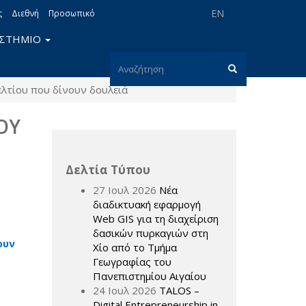
EN
ς
Διεθνή
Προσωπικό
ΙΣΤΗΜΙΟ
Φόρμα
λτίου που δίνουν δουλειά
αναζήτησης
Αναζήτηση
ΟΥ
Δελτία Τύπου
27 Ιουλ 2026
Νέα
διαδικτυακή εφαρμογή
Web GIS για τη διαχείριση
δασικών πυρκαγιών στη
ουν
Χίο από το Τμήμα
Γεωγραφίας του
Πανεπιστημίου Αιγαίου
24 Ιουλ 2026
TALOS –
Digital Entrepreneurship in