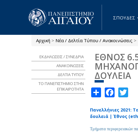
Παράκαμψη προς το κυρίως περιεχόμενο
ΣΠΟΥΔΕΣ
Αρχική
>
Νέα / Δελτία Τύπου / Ανακοινώσεις
>
Είστε εδώ
ΕΘΝΟΣ 6.
ΕΚΔΗΛΩΣΕΙΣ / ΣΥΝΕΔΡΙΑ
ΜΗΧΑΝΟΓ
ΑΝΑΚΟΙΝΩΣΕΙΣ
ΔΟΥΛΕΙΑ
ΔΕΛΤΙΑ ΤΥΠΟΥ
ΤΟ ΠΑΝΕΠΙΣΤΗΜΙΟ ΣΤΗΝ
Share
Face
Tw
ΕΠΙΚΑΙΡΟΤΗΤΑ
Πανελλήνιες 2021: 
δουλειά | Έθνος (eth
Τμήματα περιφερειακών πα