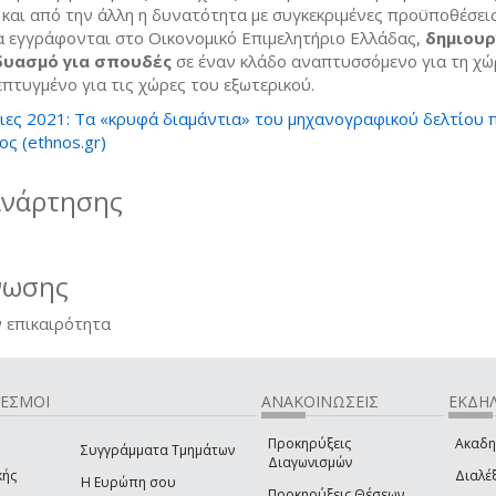
g και από την άλλη η δυνατότητα με συγκεκριμένες προϋποθέσεις
α εγγράφονται στο Οικονομικό Επιμελητήριο Ελλάδας,
δημιου
δυασμό για σπουδές
σε έναν κλάδο αναπτυσσόμενο για τη χώ
επτυγμένο για τις χώρες του εξωτερικού.
ιες 2021: Tα «κρυφά διαμάντια» του μηχανογραφικού δελτίου 
ς (ethnos.gr)
ανάρτησης
νωσης
 επικαιρότητα
ΔΕΣΜΟΙ
ΑΝΑΚΟΙΝΩΣΕΙΣ
ΕΚΔΗΛ
Προκηρύξεις
Ακαδη
Συγγράμματα Τμημάτων
Διαγωνισμών
κής
Διαλέξ
Η Ευρώπη σου
Προκηρύξεις Θέσεων