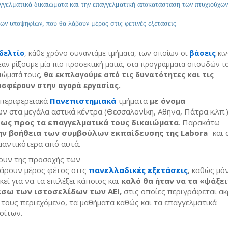
αγγελματικά δικαιώματα και την επαγγελματική αποκατάσταση των πτυχιούχων
των υποψηφίων, που θα λάβουν μέρος στις φετινές εξετάσεις
δελτίο
, κάθε χρόνο συναντάμε τμήματα, των οποίων οι
βάσεις
κιν
άν ρίξουμε μία πιο προσεκτική ματιά, στα προγράμματα σπουδών το
ιώματά τους,
θα εκπλαγούμε από τις δυνατότητες και τις
σφέρουν στην αγορά εργασίας.
 περιφερειακά
Πανεπιστημιακά
τμήματα
με όνομα
ν στα μεγάλα αστικά κέντρα (Θεσσαλονίκη, Αθήνα, Πάτρα κ.λπ.)
 ως προς τα επαγγελματικά τους δικαιώματα
. Παρακάτω
ην βοήθεια των συμβούλων εκπαίδευσης της Labora
- και
μαντικότερα από αυτά.
ζουν της προσοχής των
άρουν μέρος φέτος στις
πανελλαδικές εξετάσεις
, καθώς μό
εί για να τα επιλέξει κάποιος και
καλό θα ήταν να τα «ψάξει
έσω των ιστοσελίδων των ΑΕΙ,
στις οποίες περιγράφεται α
 τους περιεχόμενο, τα μαθήματα καθώς και τα επαγγελματικά
φοίτων.