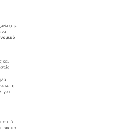
ο
ανία (της
ι να
ονομικό
ς και
αστές
ηλα
ε και η
. για
αι αυτό
με σκοπό