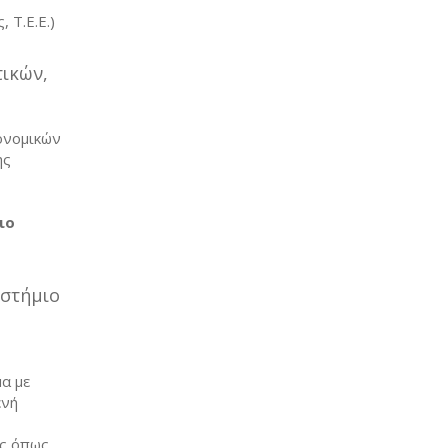
 Τ.Ε.Ε.)
ικών,
ονομικών
ης
ιο
ιστήμιο
α με
ενή
ίς όπως