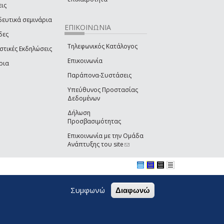
εις
δευτικά σεμινάρια
ΕΠΙΚΟΙΝΩΝΙΑ
δες
Τηλεφωνικός Κατάλογος
στικές Εκδηλώσεις
Επικοινωνία
ρια
Παράπονα-Συστάσεις
Υπεύθυνος Προστασίας
Δεδομένων
Δήλωση
Προσβασιμότητας
Επικοινωνία με την Ομάδα
Ανάπτυξης του site
(link sends e-mail)
Συμφωνώ
Διαφωνώ