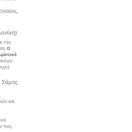
Ελλάδας,
ονίκη)
ι την
ση.
Ο
λματικό
Χανίων
ιχο).
 Σάμος
κών και
ένα
υν πως