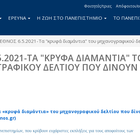
Φοιτητές/τριες
Απόφοιτοι/ε
ΕΡΕΥΝΑ
Η ΖΩΗ ΣΤΟ ΠΑΝΕΠΙΣΤΗΜΙΟ
ΤΟ ΠΑΝΕΠ
ΕΘΝΟΣ 6.5.2021-Τα "κρυφά διαμάντια" του μηχανογραφικού δε
5.2021-ΤΑ "ΚΡΥΦΑ ΔΙΑΜΑΝΤΙΑ" Τ
ΡΑΦΙΚΟΥ ΔΕΛΤΙΟΥ ΠΟΥ ΔΙΝΟΥΝ
book
itter
Tα «κρυφά διαμάντια» του μηχανογραφικού δελτίου που δίν
nos.gr)
νεπιστημίων, που κρύβουν ευχάριστες εκπλήξεις για τους αποφοίτους των