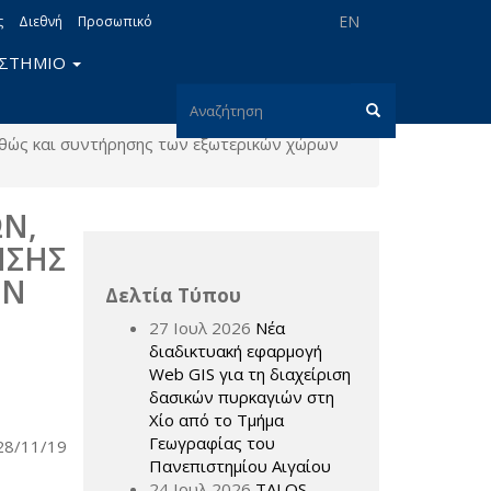
EN
ς
Διεθνή
Προσωπικό
ΙΣΤΗΜΙΟ
Φόρμα
αθώς και συντήρησης των εξωτερικών χώρων
αναζήτησης
Αναζήτηση
ΩΝ,
ΗΣΗΣ
ΩΝ
Δελτία Τύπου
27 Ιουλ 2026
Νέα
διαδικτυακή εφαρμογή
Web GIS για τη διαχείριση
δασικών πυρκαγιών στη
Χίο από το Τμήμα
Γεωγραφίας του
28/11/19
Πανεπιστημίου Αιγαίου
24 Ιουλ 2026
TALOS –