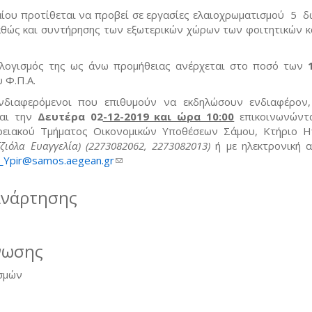
αίου προτίθεται να προβεί σε εργασίες ελαιοχρωματισμού 5 δ
θώς και συντήρησης των εξωτερικών χώρων των φοιτητικών κ
λογισμός της ως άνω προμήθειας ανέρχεται στο ποσό των
 Φ.Π.Α.
νδιαφερόμενοι που επιθυμούν να εκδηλώσουν ενδιαφέρον
αι την
Δευτέρα 02
-12-2019 και ώρα 10:00
επικοινωνώντ
ρειακού Τμήματος Οικονομικών Υποθέσεων Σάμου, Κτήριο Η
ζιόλα Ευαγγελία) (2273082062, 2273082013)
ή με ηλεκτρονική 
_Ypir@samos.aegean.gr
(link sends e-mail)
ανάρτησης
νωσης
σμών