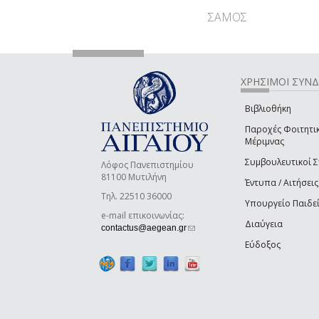
ΣΑΜΟΣ
ΧΡΗΣΙΜΟΙ ΣΥΝ
Βιβλιοθήκη
Παροχές Φοιτητι
Μέριμνας
Συμβουλευτικοί 
Λόφος Πανεπιστημίου
81100 Μυτιλήνη
Έντυπα / Αιτήσεις
Τηλ. 22510 36000
Υπουργείο Παιδε
e-mail επικοινωνίας:
Διαύγεια
(link sends e-mail)
contactus@aegean.gr
Εύδοξος