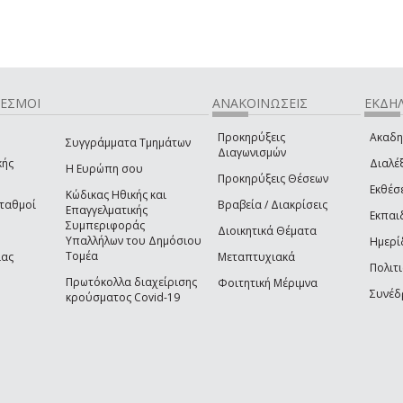
ΔΕΣΜΟΙ
ΑΝΑΚΟΙΝΩΣΕΙΣ
ΕΚΔΗΛ
Προκηρύξεις
Ακαδη
Συγγράμματα Τμημάτων
Διαγωνισμών
κής
Διαλέξ
Η Ευρώπη σου
Προκηρύξεις Θέσεων
Εκθέσ
Κώδικας Ηθικής και
Σταθμοί
Βραβεία / Διακρίσεις
Επαγγελματικής
Εκπαι
Συμπεριφοράς
Διοικητικά Θέματα
Υπαλλήλων του Δημόσιου
Ημερί
Τομέα
ίας
Μεταπτυχιακά
Πολιτι
Πρωτόκολλα διαχείρισης
Φοιτητική Μέριμνα
Συνέδ
κρούσματος Covid-19