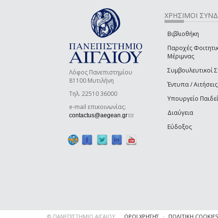
ΧΡΗΣΙΜΟΙ ΣΥΝ
Βιβλιοθήκη
Παροχές Φοιτητι
Μέριμνας
Συμβουλευτικοί 
Λόφος Πανεπιστημίου
81100 Μυτιλήνη
Έντυπα / Αιτήσεις
Τηλ. 22510 36000
Υπουργείο Παιδε
e-mail επικοινωνίας:
Διαύγεια
(link sends e-mail)
contactus@aegean.gr
Εύδοξος
© ΠΑΝΕΠΙΣΤΗΜΙΟ ΑΙΓΑΙΟΥ
ΟΡΟΙ ΧΡΗΣΗΣ
ΠΟΛΙΤΙΚΗ COOKIES