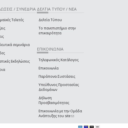
ΩΣΕΙΣ / ΣΥΝΕΔΡΙΑ
ΔΕΛΤΙΑ ΤΥΠΟΥ / ΝΕΑ
μαϊκές Τελετές
Δελτία Τύπου
εις
Το πανεπιστήμιο στην
επικαιρότητα
εις
δευτικά σεμινάρια
ΕΠΙΚΟΙΝΩΝΙΑ
δες
Τηλεφωνικός Κατάλογος
στικές Εκδηλώσεις
Επικοινωνία
ρια
Παράπονα-Συστάσεις
Υπεύθυνος Προστασίας
Δεδομένων
Δήλωση
Προσβασιμότητας
Επικοινωνία με την Ομάδα
Ανάπτυξης του site
(link sends e-mail)