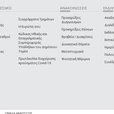
ΔΕΣΜΟΙ
ΑΝΑΚΟΙΝΩΣΕΙΣ
ΕΚΔΗΛ
Προκηρύξεις
Ακαδη
Συγγράμματα Τμημάτων
Διαγωνισμών
κής
Διαλέξ
Η Ευρώπη σου
Προκηρύξεις Θέσεων
Εκθέσ
Κώδικας Ηθικής και
Σταθμοί
Βραβεία / Διακρίσεις
Επαγγελματικής
Εκπαι
Συμπεριφοράς
Διοικητικά Θέματα
Υπαλλήλων του Δημόσιου
Ημερί
Τομέα
ίας
Μεταπτυχιακά
Πολιτι
Πρωτόκολλα διαχείρισης
Φοιτητική Μέριμνα
Συνέδ
κρούσματος Covid-19
ΟΜΑΔΑ ΑΝΑΠΤΥΞΗΣ