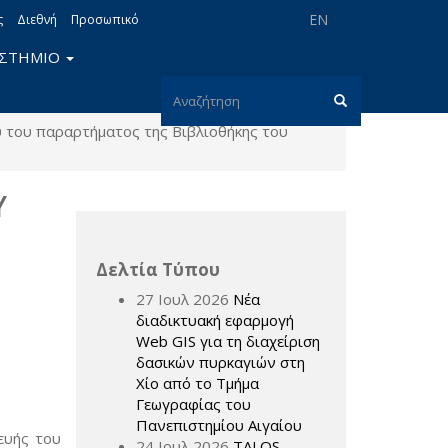
EN
ς
Διεθνή
Προσωπικό
ΙΣΤΗΜΙΟ
Φόρμα
υ του παραρτήματος της Βιβλιοθήκης του
αναζήτησης
Αναζήτηση
Υ
Δελτία Τύπου
27 Ιουλ 2026
Νέα
διαδικτυακή εφαρμογή
Web GIS για τη διαχείριση
δασικών πυρκαγιών στη
Χίο από το Τμήμα
Γεωγραφίας του
Πανεπιστημίου Αιγαίου
ευής του
24 Ιουλ 2026
TALOS –