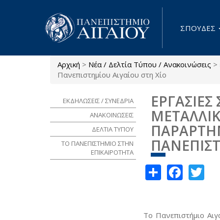
Παράκαμψη προς το κυρίως περιεχόμενο
ΣΠΟΥΔΕΣ
Αρχική
>
Νέα / Δελτία Τύπου / Ανακοινώσεις
>
Είστε εδώ
Πανεπιστημίου Αιγαίου στη Χίο
ΕΡΓΑΣΙΕΣ
ΕΚΔΗΛΩΣΕΙΣ / ΣΥΝΕΔΡΙΑ
ΜΕΤΑΛΛΙΚ
ΑΝΑΚΟΙΝΩΣΕΙΣ
ΠΑΡΑΡΤΗΜ
ΔΕΛΤΙΑ ΤΥΠΟΥ
ΠΑΝΕΠΙΣΤ
ΤΟ ΠΑΝΕΠΙΣΤΗΜΙΟ ΣΤΗΝ
ΕΠΙΚΑΙΡΟΤΗΤΑ
Share
Face
Tw
Το Πανεπιστήμιο Αιγ