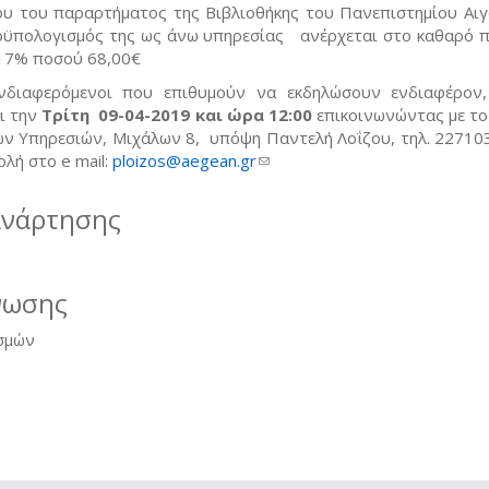
ου του παραρτήματος της Βιβλιοθήκης του Πανεπιστημίου Αιγ
οϋπολογισμός της ως άνω υπηρεσίας ανέρχεται στο καθαρό 
17% ποσού 68,00€
νδιαφερόμενοι που επιθυμούν να εκδηλώσουν ενδιαφέρον
ι την
Τρίτη 09-04-2019 και ώρα 12:00
επικοινωνώντας με το
ών Υπηρεσιών, Μιχάλων 8, υπόψη Παντελή Λοΐζου, τηλ. 22710
λή στο e mail:
ploizos@aegean.gr
(link sends e-mail)
ανάρτησης
νωσης
σμών