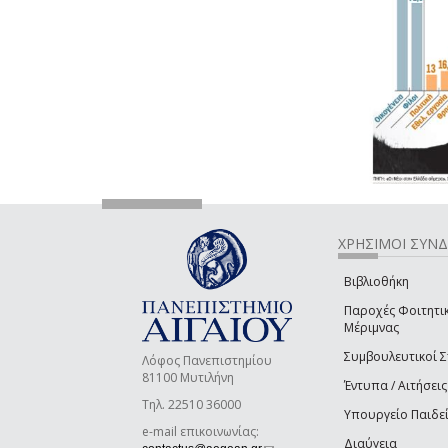
ΧΡΗΣΙΜΟΙ ΣΥΝ
Βιβλιοθήκη
Παροχές Φοιτητι
Μέριμνας
Συμβουλευτικοί 
Λόφος Πανεπιστημίου
81100 Μυτιλήνη
Έντυπα / Αιτήσεις
Τηλ. 22510 36000
Υπουργείο Παιδε
e-mail επικοινωνίας:
Διαύγεια
(link sends e-mail)