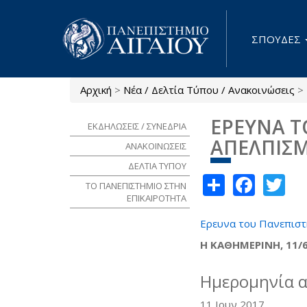
Παράκαμψη προς το κυρίως περιεχόμενο
ΣΠΟΥΔΕΣ
Αρχική
>
Νέα / Δελτία Τύπου / Ανακοινώσεις
>
Είστε εδώ
ΕΡΕΥΝΑ Τ
ΕΚΔΗΛΩΣΕΙΣ / ΣΥΝΕΔΡΙΑ
ΑΠΕΛΠΙΣΜ
ΑΝΑΚΟΙΝΩΣΕΙΣ
ΔΕΛΤΙΑ ΤΥΠΟΥ
Share
Face
Tw
ΤΟ ΠΑΝΕΠΙΣΤΗΜΙΟ ΣΤΗΝ
ΕΠΙΚΑΙΡΟΤΗΤΑ
Ερευνα του Πανεπιστη
Η ΚΑΘΗΜΕΡΙΝΗ, 11/
Ημερομηνία 
11 Ιουν 2017