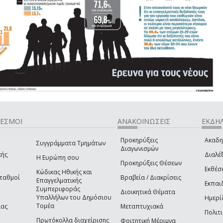
ΔΕΣΜΟΙ
ΑΝΑΚΟΙΝΩΣΕΙΣ
ΕΚΔΗΛ
Προκηρύξεις
Ακαδη
Συγγράμματα Τμημάτων
Διαγωνισμών
κής
Διαλέξ
Η Ευρώπη σου
Προκηρύξεις Θέσεων
Εκθέσ
Κώδικας Ηθικής και
Σταθμοί
Βραβεία / Διακρίσεις
Επαγγελματικής
Εκπαι
Συμπεριφοράς
Διοικητικά Θέματα
Υπαλλήλων του Δημόσιου
Ημερί
Τομέα
ίας
Μεταπτυχιακά
Πολιτι
Πρωτόκολλα διαχείρισης
Φοιτητική Μέριμνα