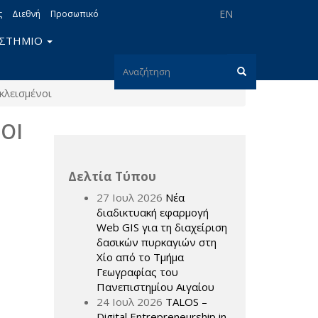
EN
ς
Διεθνή
Προσωπικό
ΙΣΤΗΜΙΟ
Φόρμα
κλεισμένοι
αναζήτησης
Αναζήτηση
ΟΙ
Δελτία Τύπου
27 Ιουλ 2026
Νέα
διαδικτυακή εφαρμογή
Web GIS για τη διαχείριση
δασικών πυρκαγιών στη
Χίο από το Τμήμα
Γεωγραφίας του
Πανεπιστημίου Αιγαίου
24 Ιουλ 2026
TALOS –
Digital Entrepreneurship in