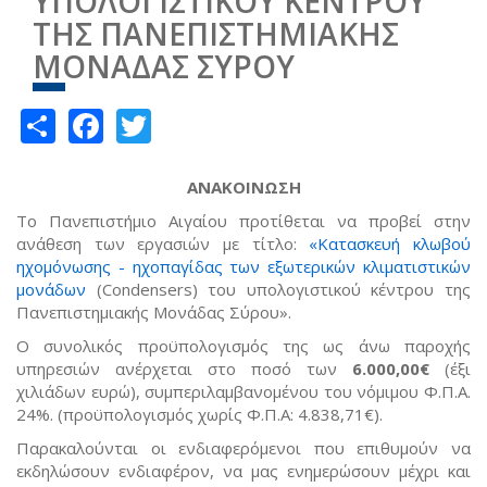
ΥΠΟΛΟΓΙΣΤΙΚΟΥ ΚΕΝΤΡΟΥ
ΤΗΣ ΠΑΝΕΠΙΣΤΗΜΙΑΚΗΣ
ΜΟΝΑΔΑΣ ΣΥΡΟΥ
Share
Facebook
Twitter
ΑΝΑΚΟΙΝΩΣΗ
Το Πανεπιστήμιο Αιγαίου προτίθεται να προβεί στην
ανάθεση των εργασιών με τίτλο:
«Κατασκευή κλωβού
ηχομόνωσης - ηχοπαγίδας
των εξωτερικών κλιματιστικών
μονάδων
(Condensers) του υπολογιστικού κέντρου της
Πανεπιστημιακής Μονάδας Σύρου».
Ο συνολικός προϋπολογισμός της ως άνω παροχής
υπηρεσιών ανέρχεται στο ποσό των
6.000,00€
(έξι
χιλιάδων ευρώ), συμπεριλαμβανομένου του νόμιμου Φ.Π.Α.
24%. (προϋπολογισμός χωρίς Φ.Π.Α: 4.838,71€).
Παρακαλούνται οι ενδιαφερόμενοι που επιθυμούν να
εκδηλώσουν ενδιαφέρον, να μας ενημερώσουν μέχρι και