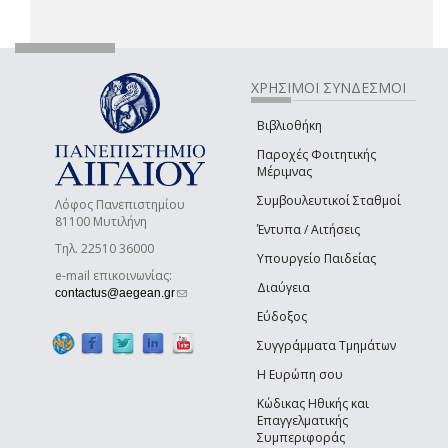
ΧΡΗΣΙΜΟΙ ΣΥΝΔΕΣΜΟΙ
Βιβλιοθήκη
Παροχές Φοιτητικής
Μέριμνας
Συμβουλευτικοί Σταθμοί
Λόφος Πανεπιστημίου
81100 Μυτιλήνη
Έντυπα / Αιτήσεις
Τηλ. 22510 36000
Υπουργείο Παιδείας
e-mail επικοινωνίας:
Διαύγεια
(link sends e-mail)
contactus@aegean.gr
Εύδοξος
Συγγράμματα Τμημάτων
Η Ευρώπη σου
Κώδικας Ηθικής και
Επαγγελματικής
Συμπεριφοράς