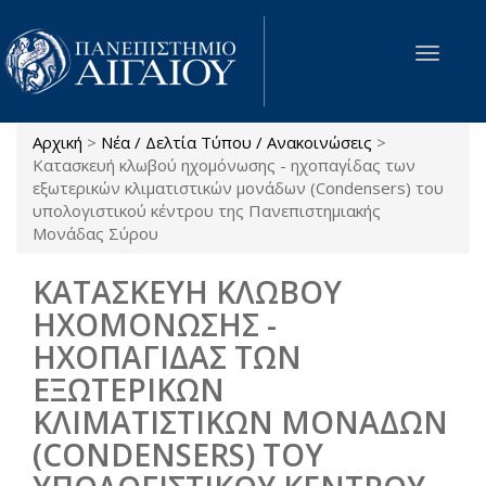
Παράκαμψη προς το κυρίως περιεχόμενο
Toggle
navigat
Αρχική
>
Νέα / Δελτία Τύπου / Ανακοινώσεις
>
Είστε εδώ
Κατασκευή κλωβού ηχομόνωσης - ηχοπαγίδας των
εξωτερικών κλιματιστικών μονάδων (Condensers) του
υπολογιστικού κέντρου της Πανεπιστημιακής
Μονάδας Σύρου
ΚΑΤΑΣΚΕΥΗ ΚΛΩΒΟΥ
ΗΧΟΜΟΝΩΣΗΣ -
ΗΧΟΠΑΓΙΔΑΣ ΤΩΝ
ΕΞΩΤΕΡΙΚΩΝ
ΚΛΙΜΑΤΙΣΤΙΚΩΝ ΜΟΝΑΔΩΝ
(CONDENSERS) ΤΟΥ