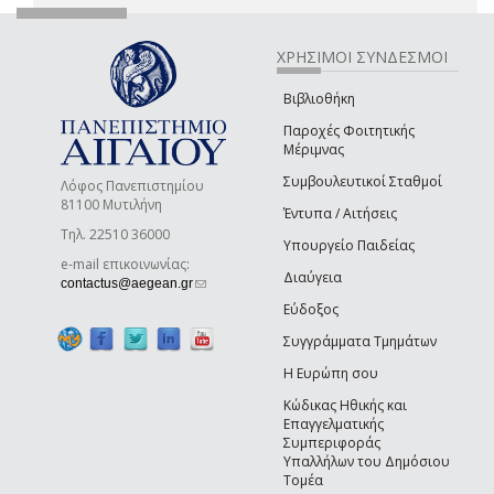
ΧΡΗΣΙΜΟΙ ΣΥΝΔΕΣΜΟΙ
Βιβλιοθήκη
Παροχές Φοιτητικής
Μέριμνας
Συμβουλευτικοί Σταθμοί
Λόφος Πανεπιστημίου
81100 Μυτιλήνη
Έντυπα / Αιτήσεις
Τηλ. 22510 36000
Υπουργείο Παιδείας
e-mail επικοινωνίας:
Διαύγεια
(link sends e-mail)
contactus@aegean.gr
Εύδοξος
Συγγράμματα Τμημάτων
Η Ευρώπη σου
Κώδικας Ηθικής και
Επαγγελματικής
Συμπεριφοράς
Υπαλλήλων του Δημόσιου
Τομέα