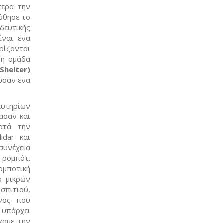
τερα την
ύθησε το
ευτικής
ίναι ένα
ρίζονται
 η ομάδα
Shelter)
ωσαν ένα
ευτηρίων
ασαν και
Κατά την
dar και
συνέχεια
 ρομπότ.
ομποτική
ο μικρών
σπιτιού,
όνος που
 υπάρχει
χαμε την