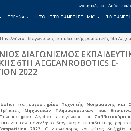
Φοιτητές/τριες
Απόφοιτοι/ε
ΕΡΕΥΝΑ
Η ΖΩΗ ΣΤΟ ΠΑΝΕΠΙΣΤΗΜΙΟ
ΤΟ ΠΑΝΕΠ
Πανελλήνιος διαγωνισμός εκπαιδευτικής ρομποτικής 6th Aegea
ΙΟΣ ΔΙΑΓΩΝΙΣΜΟΣ ΕΚΠΑΙΔΕΥΤΙ
ΗΣ 6TH AEGEANROBOTICS E-
ION 2022
book
itter
botics
του
εργαστηρίου Τεχνητής Νοημοσύνης και Σ
Τμήματος
Μηχανικών Πληροφοριακών και Επικοιν
νεπιστημίου Αιγαίου, διοργάνωσε τ
ο Σαββατοκύρια
πιτυχία τον πανελλήνιο διαγωνισμό εκπαιδευτικής ρομπο
Competition 2022.
Ο διαγωνισμός και φέτος διεξήχθη μ