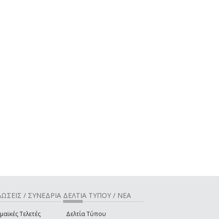
ΩΣΕΙΣ / ΣΥΝΕΔΡΙΑ
ΔΕΛΤΙΑ ΤΥΠΟΥ / ΝΕΑ
μαϊκές Τελετές
Δελτία Τύπου