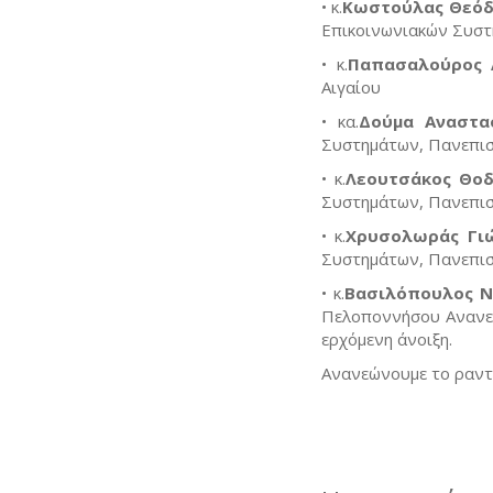
• κ.
Κωστούλας Θεό
Επικοινωνιακών Συστ
• κ.
Παπασαλούρος 
Αιγαίου
• κα.
Δούμα Αναστα
Συστημάτων, Πανεπισ
• κ.
Λεουτσάκος Θο
Συστημάτων, Πανεπισ
• κ.
Χρυσολωράς Γι
Συστημάτων, Πανεπισ
• κ.
Βασιλόπουλος Ν
Πελοποννήσου Ανανεώ
ερχόμενη άνοιξη.
Ανανεώνουμε το ραντε