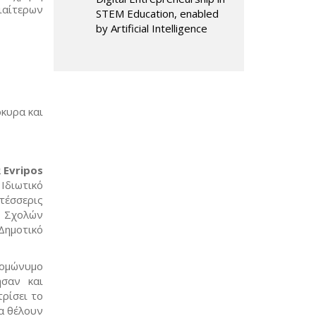
ιαίτερων
STEM Education, enabled
by Artificial Intelligence
ρκυρα και
α
Evripos
Ιδιωτικό
τέσσερις
 Σχολών
Δημοτικό
 ομώνυμο
σαν και
ρίσει το
α θέλουν