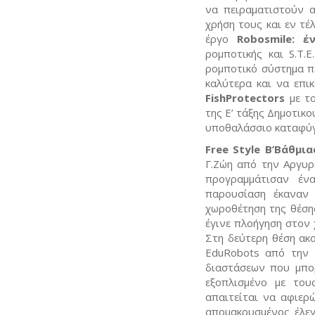
να πειραματιστούν α
χρήση τους και εν τέ
έργο
Robosmile: 
ρομποτικής και S.T.
ρομποτικό σύστημα π
καλύτερα και να επι
FishProtectors
με τ
της Ε’ τάξης Δημοτικ
υποθαλάσσιο καταφύγ
Free Style Β’Βάθμι
Γ.Ζώη από την Αργυρ
προγραμμάτισαν ένα
παρουσίαση έκαναν
χωροθέτηση της θέση
έγινε πλοήγηση στον 
Στη δεύτερη θέση ακ
EduRobots από την 
διαστάσεων που μπορ
εξοπλισμένο με του
απαιτείται να αφιερ
απομακρυσμένος έλεγ