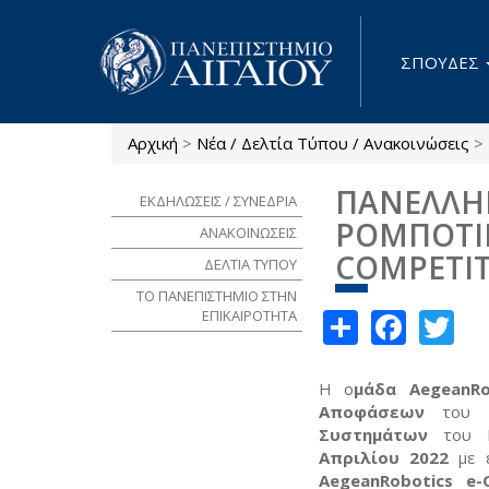
Παράκαμψη προς το κυρίως περιεχόμενο
ΣΠΟΥΔΕΣ
Αρχική
>
Νέα / Δελτία Τύπου / Ανακοινώσεις
>
Είστε εδώ
ΠΑΝΕΛΛΗΝ
ΕΚΔΗΛΩΣΕΙΣ / ΣΥΝΕΔΡΙΑ
ΡΟΜΠΟΤΙΚ
ΑΝΑΚΟΙΝΩΣΕΙΣ
COMPETIT
ΔΕΛΤΙΑ ΤΥΠΟΥ
ΤΟ ΠΑΝΕΠΙΣΤΗΜΙΟ ΣΤΗΝ
Share
Face
Tw
ΕΠΙΚΑΙΡΟΤΗΤΑ
Η ο
μάδα AegeanRo
Αποφάσεων
του 
Συστημάτων
του Πα
Απριλίου 2022
με ε
AegeanRobotics e-