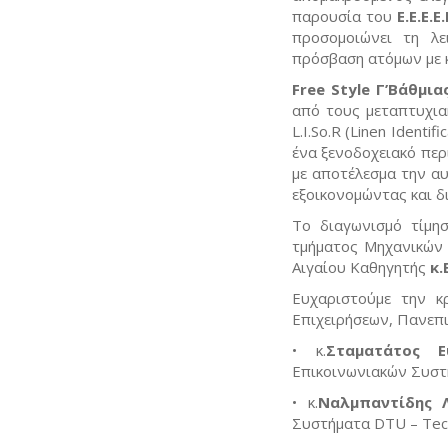
παρουσία του
Ε.Ε.Ε.Ε
προσομοιώνει τη λε
πρόσβαση ατόμων με κ
Free Style Γ’Βάθμι
από τους μεταπτυχιακ
L.I.So.R (Linen Identi
ένα ξενοδοχειακό περ
με αποτέλεσμα την α
εξοικονομώντας και δ
Το διαγωνισμό τίμη
τμήματος Μηχανικών
Αιγαίου Καθηγητής
κ.
Ευχαριστούμε την κρ
Επιχειρήσεων, Πανεπ
• κ.
Σταματάτος Ε
Επικοινωνιακών Συστ
• κ.
Ναλμπαντίδης 
Συστήματα DTU – Tech