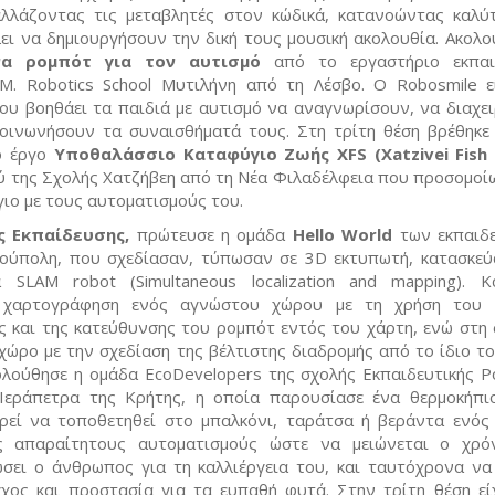
λλάζοντας τις μεταβλητές στον κώδικά, κατανοώντας καλύ
λει να δημιουργήσουν την δική τους μουσική ακολουθία. Ακολο
ένα ρομπότ για τον αυτισμό
από το εργαστήριο εκπαιδ
E.M. Robotics School Μυτιλήνη από τη Λέσβο. Ο Robosmile ε
ου βοηθάει τα παιδιά με αυτισμό να αναγνωρίσουν, να διαχει
κοινωνήσουν τα συναισθήματά τους. Στη τρίτη θέση βρέθηκε
ο έργο
Υποθαλάσσιο Καταφύγιο Ζωής XFS (Xatzivei Fish 
ού της Σχολής Χατζήβεη από τη Νέα Φιλαδέλφεια που προσομοί
ιο με τους αυτοματισμούς του.
ας Εκπαίδευσης,
πρώτευσε η ομάδα
Hello World
των εκπαιδ
ούπολη, που σχεδίασαν, τύπωσαν σε 3D εκτυπωτή, κατασκεύ
 SLAM robot (Simultaneous localization and mapping). 
 χαρτογράφηση ενός αγνώστου χώρου με τη χρήση του li
ς και της κατεύθυνσης του ρομπότ εντός του χάρτη, ενώ στη 
χώρο με την σχεδίαση της βέλτιστης διαδρομής από το ίδιο το
ολούθησε η ομάδα EcoDevelopers της σχολής Εκπαιδευτικής Ρ
Ιεράπετρα της Κρήτης, η οποία παρουσίασε ένα θερμοκήπι
εί να τοποθετηθεί στο μπαλκόνι, ταράτσα ή βεράντα ενός 
ς απαραίτητους αυτοματισμούς ώστε να μειώνεται ο χρ
ώσει ο άνθρωπος για τη καλλιέργεια του, και ταυτόχρονα να
χος και προστασία για τα ευπαθή φυτά. Στην τρίτη θέση εί