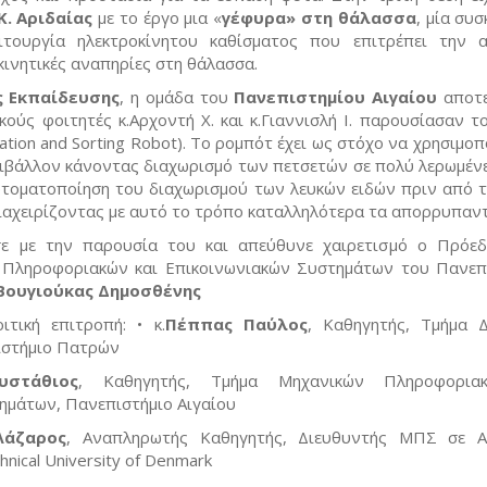
.Κ. Αριδαίας
με το έργο μια «
γέφυρα» στη θάλασσα
, μία συ
ιτουργία ηλεκτροκίνητου καθίσματος που επιτρέπει την 
ινητικές αναπηρίες στη θάλασσα.
ας Εκπαίδευσης
, η ομάδα του
Πανεπιστημίου Αιγαίου
αποτε
ούς φοιτητές κ.Αρχοντή Χ. και κ.Γιαννισλή Ι. παρουσίασαν τ
fication and Sorting Robot). Το ρομπότ έχει ως στόχο να χρησιμοπ
ιβάλλον κάνοντας διαχωρισμό των πετσετών σε πολύ λερωμένες
υτοματοποίηση του διαχωρισμού των λευκών ειδών πριν από τ
ιαχειρίζοντας με αυτό το τρόπο καταλληλότερα τα απορρυπαντ
σε με την παρουσία του και απεύθυνε χαιρετισμό ο Πρόε
 Πληροφοριακών και Επικοινωνιακών Συστημάτων του Πανεπ
Βουγιούκας Δημοσθένης
ιτική επιτροπή: • κ.
Πέππας Παύλος
, Καθηγητής, Τμήμα Δ
ιστήμιο Πατρών
υστάθιος
, Καθηγητής, Τμήμα Μηχανικών Πληροφορια
ημάτων, Πανεπιστήμιο Αιγαίου
Λάζαρος
, Αναπληρωτής Καθηγητής, Διευθυντής ΜΠΣ σε Α
nical University of Denmark