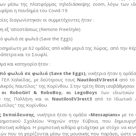
ων μέσω της πλατφόρμας τηλεδιάσκεψης zoom, λόγω των ιδ
ιφέρει η πανδημία του Covid-19.
οίες διαγωνίστηκαν οι συμμετέχοντες ήταν :
η εξ ‘αποστάσεως (Remote FreeStyle)
 φωλιά σε φωλιά (Save the Eggs)
οσημείωτη με 62 ομάδες από κάθε μεριά της Χώρας, από την Κέ
ράπετρα και το Σουφλί.
μα και κατηγορία ήταν :
ό φωλιά σε φωλιά (Save the Eggs),
νικήτρια ήταν η ομάδ
 ΓΕΛ Χαλκίδας, με δεύτερους τους
NautilosEV3rest4
από το 
Μικρός Ναυτίλος" της Κορίνθου. Στην τρίτη θέση ισοβάθμησαν 
, οι RoboGirl & RoboBoy, οι LegoBoys
των ιδιωτικών
υ της Παλλήνη και οι
NautilosEV3rest3
από το Ιδιωτικό 
υτίλος" της Κορίνθου
ας Εκπαίδευσης
, νικήτρια ήταν η ομάδα «
Messapians»
με το
ημοτικού Σχολείου Ψαχνών στην Εύβοια, που δημιουργή
οτική κιθάρα. Η ρομποτική κιθάρα φτιάχτηκε με στόχο να κεντ
ών που τη χειρίζονται μέσω της μουσικής που παράγει, ώστε ν