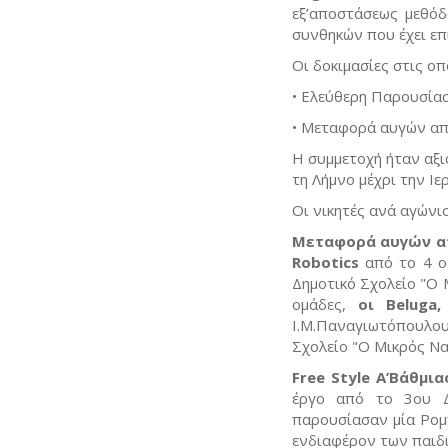
εξ’αποστάσεως μεθόδ
συνθηκών που έχει επ
Οι δοκιμασίες στις οπ
• Ελεύθερη Παρουσίασ
• Μεταφορά αυγών από
Η συμμετοχή ήταν αξι
τη Λήμνο μέχρι την Ιε
Οι νικητές ανά αγώνισ
Μεταφορά αυγών απ
Robotics
από το 4 ο
Δημοτικό Σχολείο "Ο 
ομάδες,
οι Beluga
Ι.Μ.Παναγιωτόπουλο
Σχολείο "Ο Μικρός Να
Free Style Α’Βάθμι
έργο από το 3ου Δ
παρουσίασαν μία Ρομπ
ενδιαφέρον των παιδι