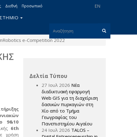
EN
ς
Διεθνή
Προσωπικό
ΙΣΤΗΜΙΟ
Φόρμα
nRobotics e-Competition 2022
αναζήτησης
Αναζήτηση
ΚΗΣ
Δελτία Τύπου
27 Ιουλ 2026
Νέα
διαδικτυακή εφαρμογή
Web GIS για τη διαχείριση
δασικών πυρκαγιών στη
τήριξης
Χίο από το Τμήμα
ωνιακών
Γεωγραφίας του
κο 9&10
Πανεπιστημίου Αιγαίου
τικής
6th
24 Ιουλ 2026
TALOS –
ε χρήση
Digital Entrepreneurship in