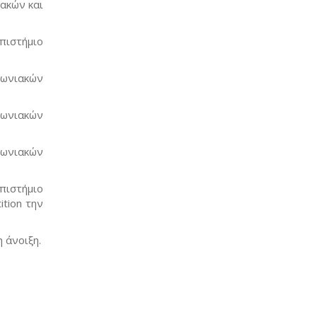
ακών και
πιστήμιο
νωνιακών
νωνιακών
νωνιακών
πιστήμιο
tion την
 άνοιξη.