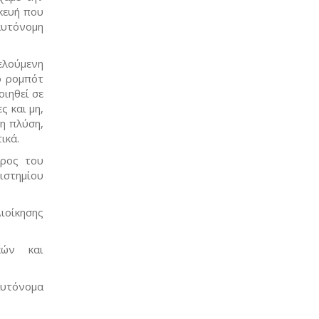
σκευή που
αυτόνομη
λούμενη
ο ρομπότ
οιηθεί σε
 και μη,
η πλύση,
ικά.
δρος του
ιστημίου
ιοίκησης
κών και
υτόνομα