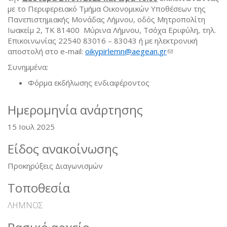
με το Περιφερειακό Τμήμα Οικονομικών Υποθέσεων της
Πανεπιστημιακής Μονάδας Λήμνου, οδός Μητροπολίτη
Ιωακείμ 2, ΤΚ 81400 Μύρινα Λήμνου, Τσόχα Εριφύλη, τηλ.
Επικοινωνίας 22540 83016 – 83043 ή με ηλεκτρονική
αποστολή στο e-mail:
oikypirlemn
@
aegean
.
gr
(link sends e-
mail)
Συνημμένα:
Φόρμα εκδήλωσης ενδιαφέροντος
Ημερομηνία ανάρτησης
15 Ιουλ 2025
Είδος ανακοίνωσης
Προκηρύξεις Διαγωνισμών
Τοποθεσία
ΛΗΜΝΟΣ