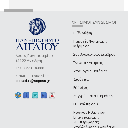
ΧΡΗΣΙΜΟΙ ΣΥΝΔΕΣΜΟΙ
Βιβλιοθήκη
Παροχές Φοιτητικής
Μέριμνας
Συμβουλευτικοί Σταθμοί
Λόφος Πανεπιστημίου
81100 Μυτιλήνη
Έντυπα / Αιτήσεις
Τηλ. 22510 36000
Υπουργείο Παιδείας
e-mail επικοινωνίας:
Διαύγεια
(link sends e-mail)
contactus@aegean.gr
Εύδοξος
Συγγράμματα Τμημάτων
Η Ευρώπη σου
Κώδικας Ηθικής και
Επαγγελματικής
Συμπεριφοράς
Υπαλλήλων του Δημόσιου