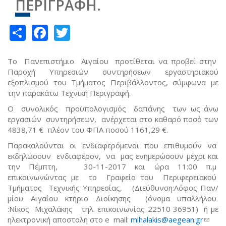
ΠΕΡΙΓΡΑΦΗ.
Share
Facebook
Twitter
Το Πανεπιστήμιο Αιγαίου προτίθεται να προβεί στην
Παροχή Υπηρεσιών συντηρήσεων εργαστηριακού
εξοπλισμού του Τμήματος Περιβάλλοντος, σύμφωνα με
την παρακάτω Τεχνική Περιγραφή.
Ο συνολικός προϋπολογισμός δαπάνης των ως άνω
εργασιών συντηρήσεων, ανέρχεται στο καθαρό ποσό των
4838,71 € πλέον του ΦΠΑ ποσού 1161,29 €.
Παρακαλούνται οι ενδιαφερόμενοι που επιθυμούν να
εκδηλώσουν ενδιαφέρον, να μας ενημερώσουν μέχρι και
την Πέμπτη, 30-11-2017 και ώρα 11:00 π.μ
επικοινωνώντας με το Γραφείο του Περιφερειακού
Τμήματος Τεχνικής Υπηρεσίας, (Διεύθυνση:Λόφος Παν/
μίου Αιγαίου κτήριο Διοίκησης (όνομα υπαλλήλου
:Νίκος Μιχαλάκης τηλ. επικοινωνίας 22510 36951) ή με
ηλεκτρονική αποστολή στο e mail:
mihalakis@aegean.gr
(link