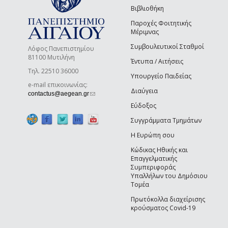
Βιβλιοθήκη
Παροχές Φοιτητικής
Μέριμνας
Συμβουλευτικοί Σταθμοί
Λόφος Πανεπιστημίου
81100 Μυτιλήνη
Έντυπα / Αιτήσεις
Τηλ. 22510 36000
Υπουργείο Παιδείας
e-mail επικοινωνίας:
Διαύγεια
(link sends e-mail)
contactus@aegean.gr
Εύδοξος
Συγγράμματα Τμημάτων
Η Ευρώπη σου
Κώδικας Ηθικής και
Επαγγελματικής
Συμπεριφοράς
Υπαλλήλων του Δημόσιου
Τομέα
Πρωτόκολλα διαχείρισης
κρούσματος Covid-19