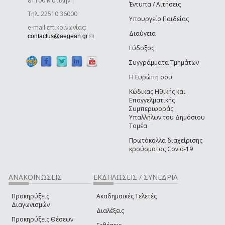
81100 Μυτιλήνη
Έντυπα / Αιτήσεις
Τηλ. 22510 36000
Υπουργείο Παιδείας
e-mail επικοινωνίας:
Διαύγεια
(link sends e-mail)
contactus@aegean.gr
Εύδοξος
Συγγράμματα Τμημάτων
Η Ευρώπη σου
Κώδικας Ηθικής και
Επαγγελματικής
Συμπεριφοράς
Υπαλλήλων του Δημόσιου
Τομέα
Πρωτόκολλα διαχείρισης
κρούσματος Covid-19
ΑΝΑΚΟΙΝΩΣΕΙΣ
ΕΚΔΗΛΩΣΕΙΣ / ΣΥΝΕΔΡΙΑ
Προκηρύξεις
Ακαδημαϊκές Τελετές
Διαγωνισμών
Διαλέξεις
Προκηρύξεις Θέσεων