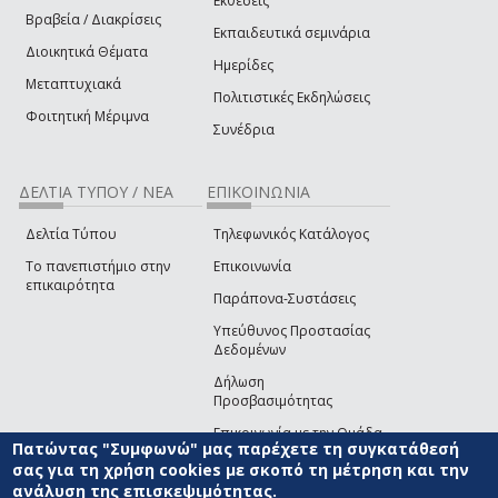
Εκθέσεις
Βραβεία / Διακρίσεις
Εκπαιδευτικά σεμινάρια
Διοικητικά Θέματα
Ημερίδες
Μεταπτυχιακά
Πολιτιστικές Εκδηλώσεις
Φοιτητική Μέριμνα
Συνέδρια
ΔΕΛΤΙΑ ΤΥΠΟΥ / ΝΕΑ
ΕΠΙΚΟΙΝΩΝΙΑ
Δελτία Τύπου
Τηλεφωνικός Κατάλογος
Το πανεπιστήμιο στην
Επικοινωνία
επικαιρότητα
Παράπονα-Συστάσεις
Υπεύθυνος Προστασίας
Δεδομένων
Δήλωση
Προσβασιμότητας
Επικοινωνία με την Ομάδα
Πατώντας "Συμφωνώ" μας παρέχετε τη συγκατάθεσή
Ανάπτυξης του site
(link sends e-mail)
σας για τη χρήση cookies με σκοπό τη μέτρηση και την
ανάλυση της επισκεψιμότητας.
© ΠΑΝΕΠΙΣΤΗΜΙΟ ΑΙΓΑΙΟΥ
ΟΡΟΙ ΧΡΗΣΗΣ
ΠΟΛΙΤΙΚΗ COOKIES
ΟΜΑΔΑ