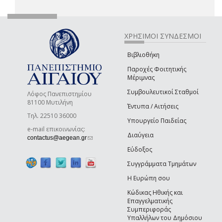
ΧΡΗΣΙΜΟΙ ΣΥΝΔΕΣΜΟΙ
Βιβλιοθήκη
Παροχές Φοιτητικής
Μέριμνας
Συμβουλευτικοί Σταθμοί
Λόφος Πανεπιστημίου
81100 Μυτιλήνη
Έντυπα / Αιτήσεις
Τηλ. 22510 36000
Υπουργείο Παιδείας
e-mail επικοινωνίας:
Διαύγεια
(link sends e-mail)
contactus@aegean.gr
Εύδοξος
Συγγράμματα Τμημάτων
Η Ευρώπη σου
Κώδικας Ηθικής και
Επαγγελματικής
Συμπεριφοράς
Υπαλλήλων του Δημόσιου