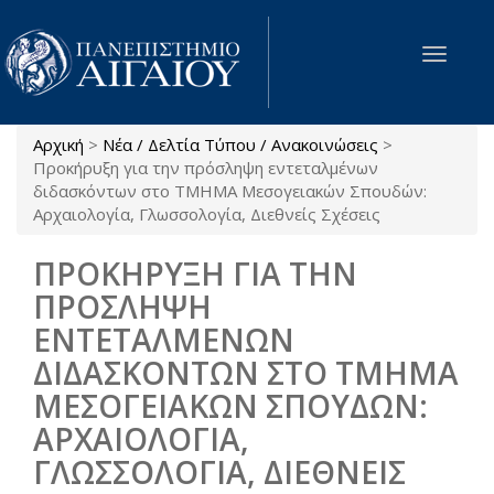
Παράκαμψη προς το κυρίως περιεχόμενο
Toggle
navigat
Αρχική
>
Νέα / Δελτία Τύπου / Ανακοινώσεις
>
Είστε εδώ
Προκήρυξη για την πρόσληψη εντεταλμένων
διδασκόντων στο ΤΜΗΜΑ Μεσογειακών Σπουδών:
Αρχαιολογία, Γλωσσολογία, Διεθνείς Σχέσεις
ΠΡΟΚΗΡΥΞΗ ΓΙΑ ΤΗΝ
ΠΡΟΣΛΗΨΗ
ΕΝΤΕΤΑΛΜΕΝΩΝ
ΔΙΔΑΣΚΟΝΤΩΝ ΣΤΟ ΤΜΗΜΑ
ΜΕΣΟΓΕΙΑΚΩΝ ΣΠΟΥΔΩΝ:
ΑΡΧΑΙΟΛΟΓΙΑ,
ΓΛΩΣΣΟΛΟΓΙΑ, ΔΙΕΘΝΕΙΣ