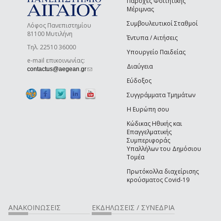
Παροχές Φοιτητικής
Μέριμνας
Συμβουλευτικοί Σταθμοί
Λόφος Πανεπιστημίου
81100 Μυτιλήνη
Έντυπα / Αιτήσεις
Τηλ. 22510 36000
Υπουργείο Παιδείας
e-mail επικοινωνίας:
Διαύγεια
(link sends e-mail)
contactus@aegean.gr
Εύδοξος
Συγγράμματα Τμημάτων
Η Ευρώπη σου
Κώδικας Ηθικής και
Επαγγελματικής
Συμπεριφοράς
Υπαλλήλων του Δημόσιου
Τομέα
Πρωτόκολλα διαχείρισης
κρούσματος Covid-19
ΑΝΑΚΟΙΝΩΣΕΙΣ
ΕΚΔΗΛΩΣΕΙΣ / ΣΥΝΕΔΡΙΑ