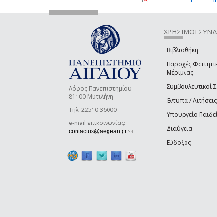
ΧΡΗΣΙΜΟΙ ΣΥΝ
Βιβλιοθήκη
Παροχές Φοιτητι
Μέριμνας
Συμβουλευτικοί 
Λόφος Πανεπιστημίου
81100 Μυτιλήνη
Έντυπα / Αιτήσεις
Τηλ. 22510 36000
Υπουργείο Παιδε
e-mail επικοινωνίας:
Διαύγεια
(link sends e-mail)
contactus@aegean.gr
Εύδοξος