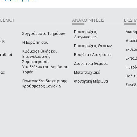
ΔΕΣΜΟΙ
ΑΝΑΚΟΙΝΩΣΕΙΣ
ΕΚΔΗΛ
Προκηρύξεις
Ακαδη
Συγγράμματα Τμημάτων
Διαγωνισμών
κής
Διαλέξ
Η Ευρώπη σου
Προκηρύξεις Θέσεων
Εκθέσ
Κώδικας Ηθικής και
Σταθμοί
Βραβεία / Διακρίσεις
Επαγγελματικής
Εκπαι
Συμπεριφοράς
Διοικητικά Θέματα
Υπαλλήλων του Δημόσιου
Ημερί
Τομέα
ίας
Μεταπτυχιακά
Πολιτι
Πρωτόκολλα διαχείρισης
Φοιτητική Μέριμνα
Συνέδ
κρούσματος Covid-19