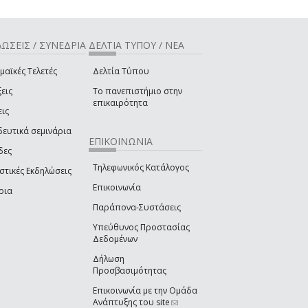
ΩΣΕΙΣ / ΣΥΝΕΔΡΙΑ
ΔΕΛΤΙΑ ΤΥΠΟΥ / ΝΕΑ
μαϊκές Τελετές
Δελτία Τύπου
εις
Το πανεπιστήμιο στην
επικαιρότητα
εις
δευτικά σεμινάρια
ΕΠΙΚΟΙΝΩΝΙΑ
δες
Τηλεφωνικός Κατάλογος
στικές Εκδηλώσεις
Επικοινωνία
ρια
Παράπονα-Συστάσεις
Υπεύθυνος Προστασίας
Δεδομένων
Δήλωση
Προσβασιμότητας
Επικοινωνία με την Ομάδα
Ανάπτυξης του site
(link sends e-mail)