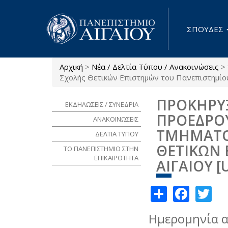
Παράκαμψη προς το κυρίως περιεχόμενο
ΣΠΟΥΔΕΣ
Αρχική
>
Νέα / Δελτία Τύπου / Ανακοινώσεις
>
Είστε εδώ
Σχολής Θετικών Επιστημών του Πανεπιστημίου 
ΠΡΟΚΗΡΥΞ
ΕΚΔΗΛΩΣΕΙΣ / ΣΥΝΕΔΡΙΑ
ΠΡΟΕΔΡΟ
ΑΝΑΚΟΙΝΩΣΕΙΣ
ΤΜΗΜΑΤΟ
ΔΕΛΤΙΑ ΤΥΠΟΥ
ΘΕΤΙΚΩΝ 
ΤΟ ΠΑΝΕΠΙΣΤΗΜΙΟ ΣΤΗΝ
ΕΠΙΚΑΙΡΟΤΗΤΑ
ΑΙΓΑΙΟΥ [
Share
Face
Tw
Ημερομηνία 