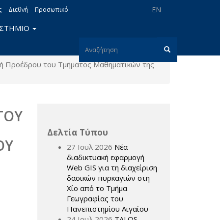
EN
ς
Διεθνή
Προσωπικό
ΙΣΤΗΜΙΟ
Φόρμα
τή Προέδρου του Τμήματος Μαθηματικών της
αναζήτησης
Αναζήτηση
ΤΟΥ
Δελτία Τύπου
ΟΥ
27 Ιουλ 2026
Νέα
διαδικτυακή εφαρμογή
Web GIS για τη διαχείριση
δασικών πυρκαγιών στη
Χίο από το Τμήμα
Γεωγραφίας του
Πανεπιστημίου Αιγαίου
24 Ιουλ 2026
TALOS –