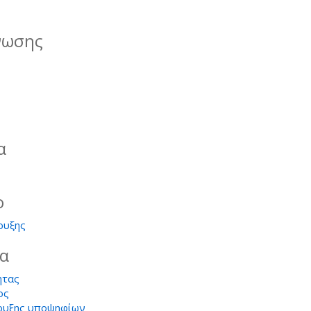
νωσης
α
ο
ρυξης
ία
ητας
ος
ρυξης υποψηφίων