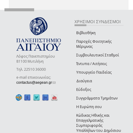
ΧΡΗΣΙΜΟΙ ΣΥΝΔΕΣΜΟΙ
Βιβλιοθήκη
Παροχές Φοιτητικής
Μέριμνας
Συμβουλευτικοί Σταθμοί
Λόφος Πανεπιστημίου
81100 Μυτιλήνη
Έντυπα / Αιτήσεις
Τηλ. 22510 36000
Υπουργείο Παιδείας
e-mail επικοινωνίας:
Διαύγεια
(link sends e-mail)
contactus@aegean.gr
Εύδοξος
Συγγράμματα Τμημάτων
Η Ευρώπη σου
Κώδικας Ηθικής και
Επαγγελματικής
Συμπεριφοράς
Υπαλλήλων του Δημόσιου