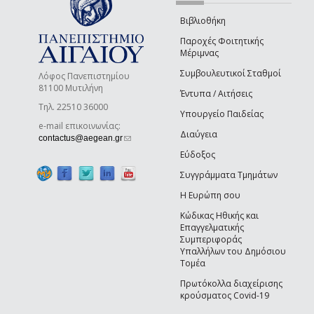
Βιβλιοθήκη
Παροχές Φοιτητικής
Μέριμνας
Συμβουλευτικοί Σταθμοί
Λόφος Πανεπιστημίου
81100 Μυτιλήνη
Έντυπα / Αιτήσεις
Τηλ. 22510 36000
Υπουργείο Παιδείας
e-mail επικοινωνίας:
Διαύγεια
(link sends e-mail)
contactus@aegean.gr
Εύδοξος
Συγγράμματα Τμημάτων
Η Ευρώπη σου
Κώδικας Ηθικής και
Επαγγελματικής
Συμπεριφοράς
Υπαλλήλων του Δημόσιου
Τομέα
Πρωτόκολλα διαχείρισης
κρούσματος Covid-19