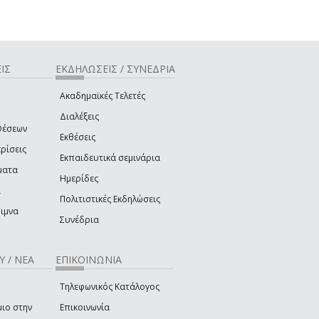
ΙΣ
ΕΚΔΗΛΩΣΕΙΣ / ΣΥΝΕΔΡΙΑ
Ακαδημαϊκές Τελετές
Διαλέξεις
Θέσεων
Εκθέσεις
ρίσεις
Εκπαιδευτικά σεμινάρια
ματα
Ημερίδες
ά
Πολιτιστικές Εκδηλώσεις
ιμνα
Συνέδρια
Υ / ΝΕΑ
ΕΠΙΚΟΙΝΩΝΙΑ
Τηλεφωνικός Κατάλογος
ιο στην
Επικοινωνία