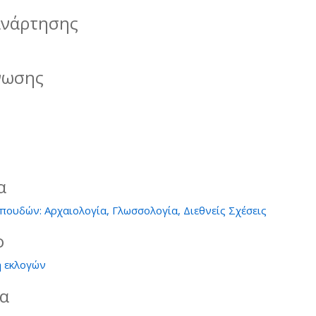
ανάρτησης
νωσης
α
ουδών: Αρχαιολογία, Γλωσσολογία, Διεθνείς Σχέσεις
ο
 εκλογών
ία