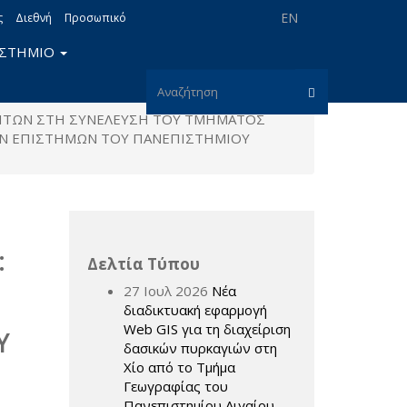
EN
ς
Διεθνή
Προσωπικό
ΙΣΤΗΜΙΟ
Φόρμα
ΤΗΤΩΝ ΣΤΗ ΣΥΝΕΛΕΥΣΗ ΤΟΥ ΤΜΗΜΑΤΟΣ
αναζήτησης
Αναζήτηση
ΚΩΝ ΕΠΙΣΤΗΜΩΝ ΤΟΥ ΠΑΝΕΠΙΣΤΗΜΙΟΥ
Η
:
Δελτία Τύπου
27 Ιουλ 2026
Νέα
διαδικτυακή εφαρμογή
Web GIS για τη διαχείριση
Υ
δασικών πυρκαγιών στη
Χίο από το Τμήμα
Γεωγραφίας του
Πανεπιστημίου Αιγαίου