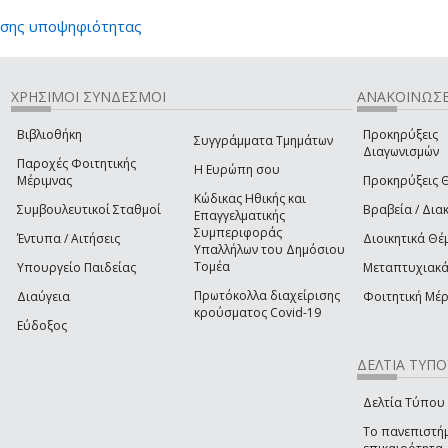
ησης υποψηφιότητας
ΧΡΗΣΙΜΟΙ ΣΥΝΔΕΣΜΟΙ
ΑΝΑΚΟΙΝΩΣΕ
Βιβλιοθήκη
Προκηρύξεις
Συγγράμματα Τμημάτων
Διαγωνισμών
Παροχές Φοιτητικής
Η Ευρώπη σου
Μέριμνας
Προκηρύξεις 
Κώδικας Ηθικής και
Συμβουλευτικοί Σταθμοί
Βραβεία / Διακ
Επαγγελματικής
Συμπεριφοράς
Έντυπα / Αιτήσεις
Διοικητικά Θέ
Υπαλλήλων του Δημόσιου
Τομέα
Υπουργείο Παιδείας
Μεταπτυχιακ
Πρωτόκολλα διαχείρισης
Διαύγεια
Φοιτητική Μέρ
κρούσματος Covid-19
Εύδοξος
ΔΕΛΤΙΑ ΤΥΠΟ
Δελτία Τύπου
Το πανεπιστήμ