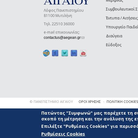
Μέριμνας
Συμβουλευτικοί 
Λόφος Πανεπιστημίου
81100 Μυτιλήνη
Έντυπα / Αιτήσεις
Τηλ. 22510 36000
Υπουργείο Παιδε
e-mail επικοινωνίας:
Διαύγεια
(link sends e-mail)
contactus@aegean.gr
Εύδοξος
© ΠΑΝΕΠΙΣΤΗΜΙΟ ΑΙΓΑΙΟΥ
ΟΡΟΙ ΧΡΗΣΗΣ
ΠΟΛΙΤΙΚΗ COOKIES
Πατώντας "Συμφωνώ" μας παρέχετε τη συ
σκοπό τη μέτρηση και την ανάλυση της 
Επιλέξτε "Ρυθμίσεις Cookies" για περισ
Ρυθμίσεις Cookies