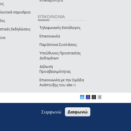
επικαιρότητα
εις
δευτικά σεμινάρια
ΕΠΙΚΟΙΝΩΝΙΑ
δες
Τηλεφωνικός Κατάλογος
στικές Εκδηλώσεις
Επικοινωνία
ρια
Παράπονα-Συστάσεις
Υπεύθυνος Προστασίας
Δεδομένων
Δήλωση
Προσβασιμότητας
Επικοινωνία με την Ομάδα
Ανάπτυξης του site
(link sends e-mail)
Συμφωνώ
Διαφωνώ