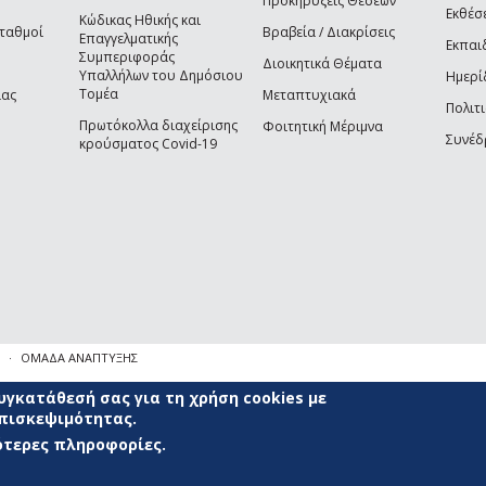
Προκηρύξεις Θέσεων
Εκθέσ
Κώδικας Ηθικής και
Σταθμοί
Βραβεία / Διακρίσεις
Επαγγελματικής
Εκπαι
Συμπεριφοράς
Διοικητικά Θέματα
Υπαλλήλων του Δημόσιου
Ημερί
Τομέα
ίας
Μεταπτυχιακά
Πολιτι
Πρωτόκολλα διαχείρισης
Φοιτητική Μέριμνα
Συνέδ
κρούσματος Covid-19
ΟΜΑΔΑ ΑΝΑΠΤΥΞΗΣ
γκατάθεσή σας για τη χρήση cookies με
επισκεψιμότητας.
σότερες πληροφορίες.