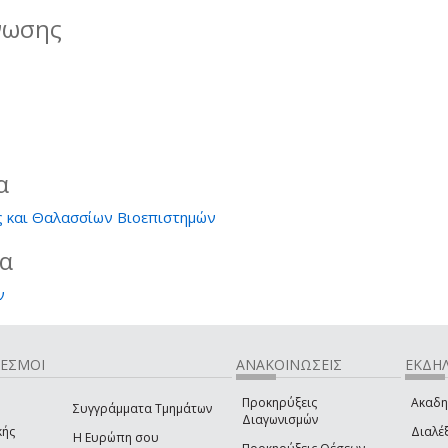
νωσης
α
 και Θαλασσίων Βιοεπιστημών
ία
ν
ΔΕΣΜΟΙ
ΑΝΑΚΟΙΝΩΣΕΙΣ
ΕΚΔΗΛ
Προκηρύξεις
Ακαδη
Συγγράμματα Τμημάτων
Διαγωνισμών
κής
Διαλέξ
Η Ευρώπη σου