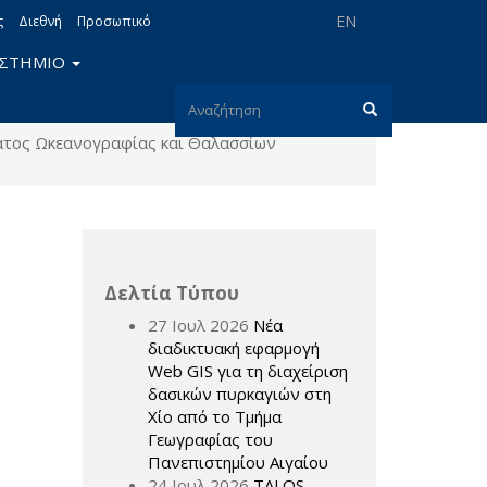
EN
ς
Διεθνή
Προσωπικό
ΙΣΤΗΜΙΟ
Φόρμα
τος Ωκεανογραφίας και Θαλασσίων
αναζήτησης
Αναζήτηση
Δελτία Τύπου
27 Ιουλ 2026
Νέα
διαδικτυακή εφαρμογή
Web GIS για τη διαχείριση
δασικών πυρκαγιών στη
Χίο από το Τμήμα
Γεωγραφίας του
Πανεπιστημίου Αιγαίου
24 Ιουλ 2026
TALOS –