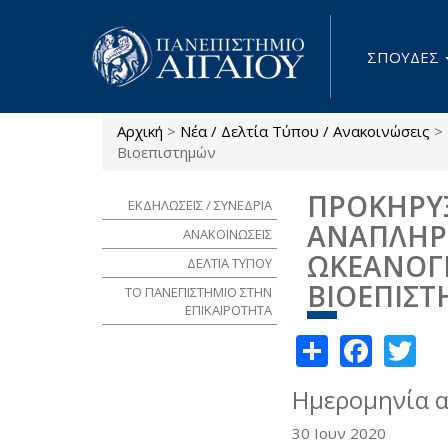
Παράκαμψη προς το κυρίως περιεχόμενο
ΣΠΟΥΔΕΣ
Αρχική
>
Νέα / Δελτία Τύπου / Ανακοινώσεις
>
Είστε εδώ
Βιοεπιστημών
ΠΡΟΚΗΡΥ
ΕΚΔΗΛΩΣΕΙΣ / ΣΥΝΕΔΡΙΑ
ΑΝΑΠΛΗΡ
ΑΝΑΚΟΙΝΩΣΕΙΣ
ΩΚΕΑΝΟΓΡ
ΔΕΛΤΙΑ ΤΥΠΟΥ
ΒΙΟΕΠΙΣ
ΤΟ ΠΑΝΕΠΙΣΤΗΜΙΟ ΣΤΗΝ
ΕΠΙΚΑΙΡΟΤΗΤΑ
Share
Face
Tw
Ημερομηνία 
30 Ιουν 2020