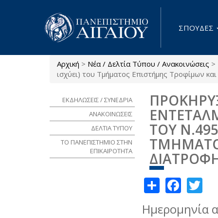
Παράκαμψη προς το κυρίως περιεχόμενο
ΣΠΟΥΔΕΣ
Αρχική
>
Νέα / Δελτία Τύπου / Ανακοινώσεις
>
Είστε εδώ
ισχύει) του Τμήματος Επιστήμης Τροφίμων κα
ΠΡΟΚΗΡΥ
ΕΚΔΗΛΩΣΕΙΣ / ΣΥΝΕΔΡΙΑ
ΕΝΤΕΤΑΛ
ΑΝΑΚΟΙΝΩΣΕΙΣ
ΤΟΥ Ν.495
ΔΕΛΤΙΑ ΤΥΠΟΥ
ΤΜΗΜΑΤΟ
ΤΟ ΠΑΝΕΠΙΣΤΗΜΙΟ ΣΤΗΝ
ΕΠΙΚΑΙΡΟΤΗΤΑ
ΔΙΑΤΡΟΦ
Share
Face
Tw
Ημερομηνία 