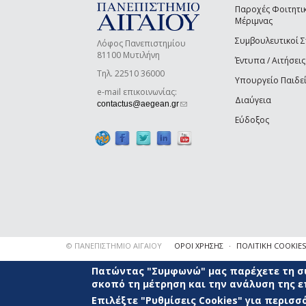
Παροχές Φοιτητι
Μέριμνας
Συμβουλευτικοί 
Λόφος Πανεπιστημίου
81100 Μυτιλήνη
Έντυπα / Αιτήσεις
Τηλ. 22510 36000
Υπουργείο Παιδε
e-mail επικοινωνίας:
Διαύγεια
(link sends e-mail)
contactus@aegean.gr
Εύδοξος
© ΠΑΝΕΠΙΣΤΗΜΙΟ ΑΙΓΑΙΟΥ
ΟΡΟΙ ΧΡΗΣΗΣ
ΠΟΛΙΤΙΚΗ COOKIES
Πατώντας "Συμφωνώ" μας παρέχετε τη συ
σκοπό τη μέτρηση και την ανάλυση της 
Επιλέξτε "Ρυθμίσεις Cookies" για περισ