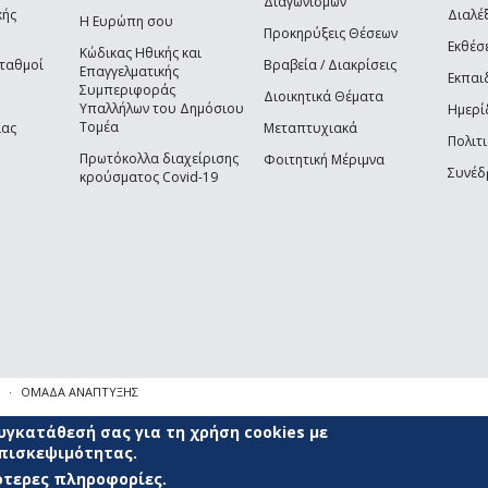
Διαγωνισμών
κής
Διαλέξ
Η Ευρώπη σου
Προκηρύξεις Θέσεων
Εκθέσ
Κώδικας Ηθικής και
Σταθμοί
Βραβεία / Διακρίσεις
Επαγγελματικής
Εκπαι
Συμπεριφοράς
Διοικητικά Θέματα
Υπαλλήλων του Δημόσιου
Ημερί
Τομέα
ίας
Μεταπτυχιακά
Πολιτι
Πρωτόκολλα διαχείρισης
Φοιτητική Μέριμνα
Συνέδ
κρούσματος Covid-19
ΟΜΑΔΑ ΑΝΑΠΤΥΞΗΣ
γκατάθεσή σας για τη χρήση cookies με
επισκεψιμότητας.
σότερες πληροφορίες.