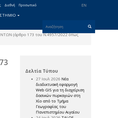
EN
ς
Διεθνή
Προσωπικό
ΙΣΤΗΜΙΟ
Φόρμα
ΩΝ (άρθρο 173 του Ν.4957/2022 όπως
αναζήτησης
Αναζήτηση
73
Δελτία Τύπου
27 Ιουλ 2026
Νέα
διαδικτυακή εφαρμογή
Web GIS για τη διαχείριση
δασικών πυρκαγιών στη
Χίο από το Τμήμα
Γεωγραφίας του
Πανεπιστημίου Αιγαίου
24 Ιουλ 2026
TALOS –