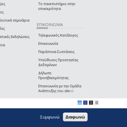
εις
Το πανεπιστήμιο στην
επικαιρότητα
εις
δευτικά σεμινάρια
ΕΠΙΚΟΙΝΩΝΙΑ
δες
Τηλεφωνικός Κατάλογος
στικές Εκδηλώσεις
Επικοινωνία
ρια
Παράπονα-Συστάσεις
Υπεύθυνος Προστασίας
Δεδομένων
Δήλωση
Προσβασιμότητας
Επικοινωνία με την Ομάδα
Ανάπτυξης του site
(link sends e-mail)
Συμφωνώ
Διαφωνώ