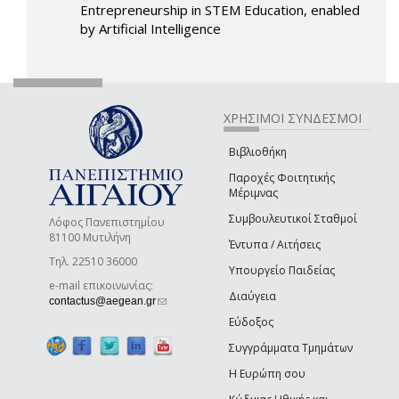
Entrepreneurship in STEM Education, enabled
by Artificial Intelligence
ΧΡΗΣΙΜΟΙ ΣΥΝΔΕΣΜΟΙ
Βιβλιοθήκη
Παροχές Φοιτητικής
Μέριμνας
Συμβουλευτικοί Σταθμοί
Λόφος Πανεπιστημίου
81100 Μυτιλήνη
Έντυπα / Αιτήσεις
Τηλ. 22510 36000
Υπουργείο Παιδείας
e-mail επικοινωνίας:
Διαύγεια
(link sends e-mail)
contactus@aegean.gr
Εύδοξος
Συγγράμματα Τμημάτων
Η Ευρώπη σου