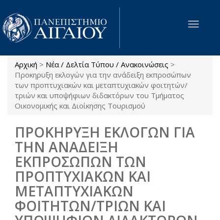
Παράκαμψη προς το κυρίως περιεχόμενο
Toggle
navigat
Αρχική
>
Νέα / Δελτία Τύπου / Ανακοινώσεις
>
Είστε εδώ
Προκηρυξη εκλογών για την ανάδειξη εκπροσώπων
των προπτυχιακών και μεταπτυχιακών φοιτητών/
τριών και υποψήφιων διδακτόρων του Τμήματος
Οικονομικής και Διοίκησης Τουρισμού
ΠΡΟΚΗΡΥΞΗ ΕΚΛΟΓΩΝ ΓΙΑ
ΤΗΝ ΑΝΑΔΕΙΞΗ
ΕΚΠΡΟΣΩΠΩΝ ΤΩΝ
ΠΡΟΠΤΥΧΙΑΚΩΝ ΚΑΙ
ΜΕΤΑΠΤΥΧΙΑΚΩΝ
ΦΟΙΤΗΤΩΝ/ΤΡΙΩΝ ΚΑΙ