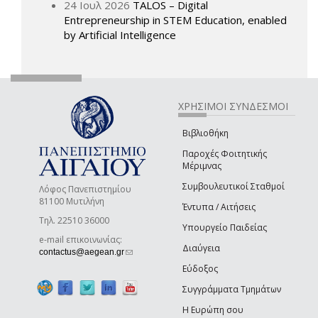
24 Ιουλ 2026
TALOS – Digital
Entrepreneurship in STEM Education, enabled
by Artificial Intelligence
ΧΡΗΣΙΜΟΙ ΣΥΝΔΕΣΜΟΙ
Βιβλιοθήκη
Παροχές Φοιτητικής
Μέριμνας
Συμβουλευτικοί Σταθμοί
Λόφος Πανεπιστημίου
81100 Μυτιλήνη
Έντυπα / Αιτήσεις
Τηλ. 22510 36000
Υπουργείο Παιδείας
e-mail επικοινωνίας:
Διαύγεια
(link sends e-mail)
contactus@aegean.gr
Εύδοξος
Συγγράμματα Τμημάτων
Η Ευρώπη σου