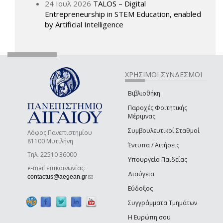
24 Ιουλ 2026
TALOS – Digital
Entrepreneurship in STEM Education, enabled
by Artificial Intelligence
ΧΡΗΣΙΜΟΙ ΣΥΝΔΕΣΜΟΙ
Βιβλιοθήκη
Παροχές Φοιτητικής
Μέριμνας
Συμβουλευτικοί Σταθμοί
Λόφος Πανεπιστημίου
81100 Μυτιλήνη
Έντυπα / Αιτήσεις
Τηλ. 22510 36000
Υπουργείο Παιδείας
e-mail επικοινωνίας:
Διαύγεια
(link sends e-mail)
contactus@aegean.gr
Εύδοξος
Συγγράμματα Τμημάτων
Η Ευρώπη σου