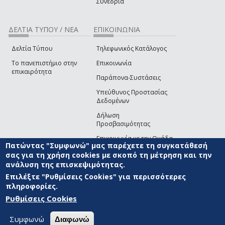
Συνέδρια
ΔΕΛΤΙΑ ΤΥΠΟΥ / ΝΕΑ
ΕΠΙΚΟΙΝΩΝΙΑ
Δελτία Τύπου
Τηλεφωνικός Κατάλογος
Το πανεπιστήμιο στην
Επικοινωνία
επικαιρότητα
Παράπονα-Συστάσεις
Υπεύθυνος Προστασίας
Δεδομένων
Δήλωση
Προσβασιμότητας
Επικοινωνία με την Ομάδα
Πατώντας "Συμφωνώ" μας παρέχετε τη συγκατάθεσή
Ανάπτυξης του site
(link sends e-mail)
σας για τη χρήση cookies με σκοπό τη μέτρηση και την
ανάλυση της επισκεψιμότητας.
© ΠΑΝΕΠΙΣΤΗΜΙΟ ΑΙΓΑΙΟΥ
ΟΡΟΙ ΧΡΗΣΗΣ
ΠΟΛΙΤΙΚΗ COOKIES
ΟΜΑΔΑ
ΑΝΑΠΤΥΞΗΣ
Επιλέξτε "Ρυθμίσεις Cookies" για περισσότερες
πληροφορίες.
Ρυθμίσεις Cookies
Συμφωνώ
Διαφωνώ