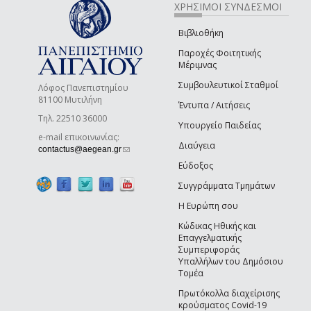
ΧΡΗΣΙΜΟΙ ΣΥΝΔΕΣΜΟΙ
Βιβλιοθήκη
Παροχές Φοιτητικής
Μέριμνας
Συμβουλευτικοί Σταθμοί
Λόφος Πανεπιστημίου
81100 Μυτιλήνη
Έντυπα / Αιτήσεις
Τηλ. 22510 36000
Υπουργείο Παιδείας
e-mail επικοινωνίας:
Διαύγεια
(link sends e-mail)
contactus@aegean.gr
Εύδοξος
Συγγράμματα Τμημάτων
Η Ευρώπη σου
Κώδικας Ηθικής και
Επαγγελματικής
Συμπεριφοράς
Υπαλλήλων του Δημόσιου
Τομέα
Πρωτόκολλα διαχείρισης
κρούσματος Covid-19