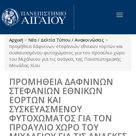
Παράκαμψη προς το κυρίως περιεχόμενο
Toggle
navigat
Αρχική
>
Νέα / Δελτία Τύπου / Ανακοινώσεις
>
Είστε εδώ
προμήθεια δάφνινων στεφανιών εθνικών εορτών και
συσκευασμένου φυτοχώματος για τον προαύλιο χώρο
του Μιχάλειου για τις ανάγκες της Πανεπιστημιακής
Μονάδας Χίου
ΠΡΟΜΗΘΕΙΑ ΔΑΦΝΙΝΩΝ
ΣΤΕΦΑΝΙΩΝ ΕΘΝΙΚΩΝ
ΕΟΡΤΩΝ ΚΑΙ
ΣΥΣΚΕΥΑΣΜΕΝΟΥ
ΦΥΤΟΧΩΜΑΤΟΣ ΓΙΑ ΤΟΝ
ΠΡΟΑΥΛΙΟ ΧΩΡΟ ΤΟΥ