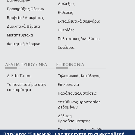
Διαγωνισμών
Διαλέξεις
Προκηρύξεις Θέσεων
Εκθέσεις
Βραβεία / Διακρίσεις
Εκπαιδευτικά σεμινάρια
Διοικητικά Θέματα
Ημερίδες
Μεταπτυχιακά
Πολιτιστικές Εκδηλώσεις
Φοιτητική Μέριμνα
Συνέδρια
ΔΕΛΤΙΑ ΤΥΠΟΥ / ΝΕΑ
ΕΠΙΚΟΙΝΩΝΙΑ
Δελτία Τύπου
Τηλεφωνικός Κατάλογος
Το πανεπιστήμιο στην
Επικοινωνία
επικαιρότητα
Παράπονα-Συστάσεις
Υπεύθυνος Προστασίας
Δεδομένων
Δήλωση
Προσβασιμότητας
Επικοινωνία με την Ομάδα
Πατώντας "Συμφωνώ" μας παρέχετε τη συγκατάθεσή
Ανάπτυξης του site
(link sends e-mail)