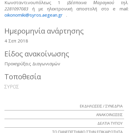
Κωνσταντινουπόλεως 1
(Δέσποινα Μαραγκού τηλ.
2281097083
ή με ηλεκτρονική αποστολή στο e mail:
oikonomiki@syros.aegean.gr
(link sends e-mail)
.
Ημερομηνία ανάρτησης
4 Σεπ 2018
Είδος ανακοίνωσης
Προκηρύξεις Διαγωνισμών
Τοποθεσία
ΣΥΡΟΣ
ΕΚΔΗΛΩΣΕΙΣ / ΣΥΝΕΔΡΙΑ
ΑΝΑΚΟΙΝΩΣΕΙΣ
ΔΕΛΤΙΑ ΤΥΠΟΥ
ΤΟ ΠΑΝΕΠΙΣΤΗΜΙΟ ΣΤΗΝ ΕΠΙΚΑΙΡΟΤΗΤΑ