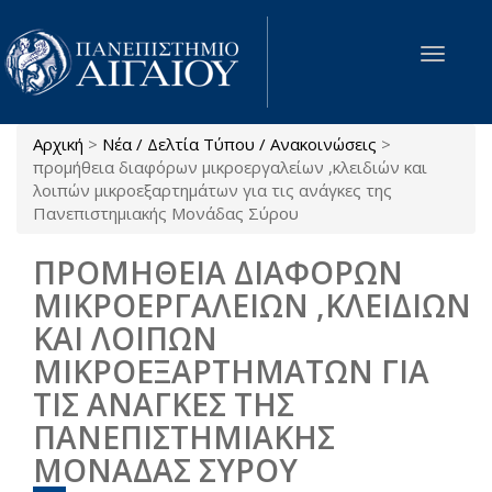
Παράκαμψη προς το κυρίως περιεχόμενο
Toggle
navigat
Αρχική
>
Νέα / Δελτία Τύπου / Ανακοινώσεις
>
Είστε εδώ
προμήθεια διαφόρων μικροεργαλείων ,κλειδιών και
λοιπών μικροεξαρτημάτων για τις ανάγκες της
Πανεπιστημιακής Μονάδας Σύρου
ΠΡΟΜΗΘΕΙΑ ΔΙΑΦΟΡΩΝ
ΜΙΚΡΟΕΡΓΑΛΕΙΩΝ ,ΚΛΕΙΔΙΩΝ
ΚΑΙ ΛΟΙΠΩΝ
ΜΙΚΡΟΕΞΑΡΤΗΜΑΤΩΝ ΓΙΑ
ΤΙΣ ΑΝΑΓΚΕΣ ΤΗΣ
ΠΑΝΕΠΙΣΤΗΜΙΑΚΗΣ
ΜΟΝΑΔΑΣ ΣΥΡΟΥ