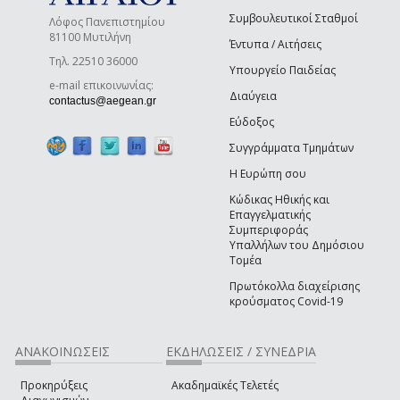
Συμβουλευτικοί Σταθμοί
Λόφος Πανεπιστημίου
81100 Μυτιλήνη
Έντυπα / Αιτήσεις
Τηλ. 22510 36000
Υπουργείο Παιδείας
e-mail επικοινωνίας:
Διαύγεια
(link sends e-mail)
contactus@aegean.gr
Εύδοξος
Συγγράμματα Τμημάτων
Η Ευρώπη σου
Κώδικας Ηθικής και
Επαγγελματικής
Συμπεριφοράς
Υπαλλήλων του Δημόσιου
Τομέα
Πρωτόκολλα διαχείρισης
κρούσματος Covid-19
ΑΝΑΚΟΙΝΩΣΕΙΣ
ΕΚΔΗΛΩΣΕΙΣ / ΣΥΝΕΔΡΙΑ
Προκηρύξεις
Ακαδημαϊκές Τελετές