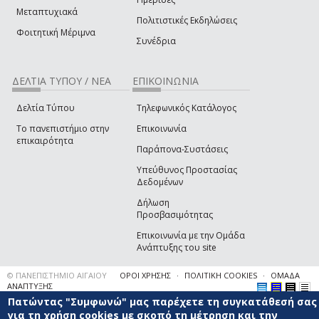
Μεταπτυχιακά
Πολιτιστικές Εκδηλώσεις
Φοιτητική Μέριμνα
Συνέδρια
ΔΕΛΤΙΑ ΤΥΠΟΥ / ΝΕΑ
ΕΠΙΚΟΙΝΩΝΙΑ
Δελτία Τύπου
Τηλεφωνικός Κατάλογος
Το πανεπιστήμιο στην
Επικοινωνία
επικαιρότητα
Παράπονα-Συστάσεις
Υπεύθυνος Προστασίας
Δεδομένων
Δήλωση
Προσβασιμότητας
Επικοινωνία με την Ομάδα
Ανάπτυξης του site
(link sends e-mail)
© ΠΑΝΕΠΙΣΤΗΜΙΟ ΑΙΓΑΙΟΥ
ΟΡΟΙ ΧΡΗΣΗΣ
ΠΟΛΙΤΙΚΗ COOKIES
ΟΜΑΔΑ
ΑΝΑΠΤΥΞΗΣ
Πατώντας "Συμφωνώ" μας παρέχετε τη συγκατάθεσή σας
για τη χρήση cookies με σκοπό τη μέτρηση και την