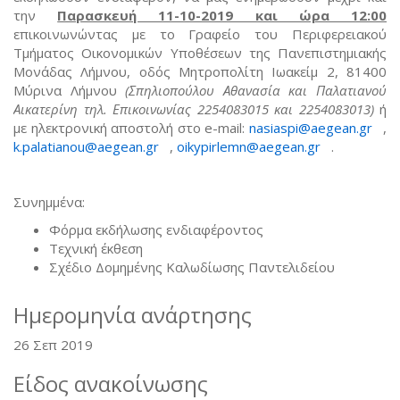
την
Παρασκευή 11-10-2019 και ώρα 12:00
επικοινωνώντας με το Γραφείο του Περιφερειακού
Τμήματος Οικονομικών Υποθέσεων της Πανεπιστημιακής
Μονάδας Λήμνου, οδός Μητροπολίτη Ιωακείμ 2, 81400
Μύρινα Λήμνου
(Σπηλιοπούλου Αθανασία και Παλατιανού
Αικατερίνη τηλ. Επικοινωνίας 2254083015 και 2254083013)
ή
με ηλεκτρονική αποστολή στο e-mail:
nasiaspi@aegean.gr
(link
,
k.palatianou@aegean.gr
(link sends e-mail)
,
oikypirlemn@aegean.gr
(link sends
.
sen
e-mail)
e-
mail
Συνημμένα:
Φόρμα εκδήλωσης ενδιαφέροντος
Τεχνική έκθεση
Σχέδιο Δομημένης Καλωδίωσης Παντελιδείου
Ημερομηνία ανάρτησης
26 Σεπ 2019
Είδος ανακοίνωσης