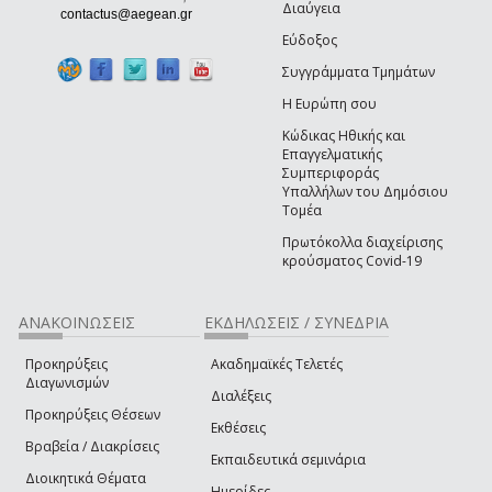
Διαύγεια
(link sends e-mail)
contactus@aegean.gr
Εύδοξος
Συγγράμματα Τμημάτων
Η Ευρώπη σου
Κώδικας Ηθικής και
Επαγγελματικής
Συμπεριφοράς
Υπαλλήλων του Δημόσιου
Τομέα
Πρωτόκολλα διαχείρισης
κρούσματος Covid-19
ΑΝΑΚΟΙΝΩΣΕΙΣ
ΕΚΔΗΛΩΣΕΙΣ / ΣΥΝΕΔΡΙΑ
Προκηρύξεις
Ακαδημαϊκές Τελετές
Διαγωνισμών
Διαλέξεις
Προκηρύξεις Θέσεων
Εκθέσεις
Βραβεία / Διακρίσεις
Εκπαιδευτικά σεμινάρια
Διοικητικά Θέματα
Ημερίδες