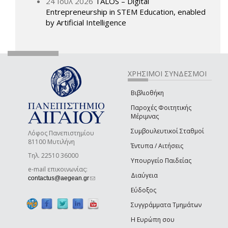
24 Ιουλ 2026
TALOS – Digital
Entrepreneurship in STEM Education, enabled
by Artificial Intelligence
ΧΡΗΣΙΜΟΙ ΣΥΝΔΕΣΜΟΙ
Βιβλιοθήκη
Παροχές Φοιτητικής
Μέριμνας
Συμβουλευτικοί Σταθμοί
Λόφος Πανεπιστημίου
81100 Μυτιλήνη
Έντυπα / Αιτήσεις
Τηλ. 22510 36000
Υπουργείο Παιδείας
e-mail επικοινωνίας:
Διαύγεια
(link sends e-mail)
contactus@aegean.gr
Εύδοξος
Συγγράμματα Τμημάτων
Η Ευρώπη σου