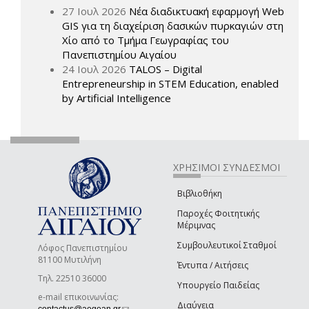
27 Ιουλ 2026
Νέα διαδικτυακή εφαρμογή Web
GIS για τη διαχείριση δασικών πυρκαγιών στη
Χίο από το Τμήμα Γεωγραφίας του
Πανεπιστημίου Αιγαίου
24 Ιουλ 2026
TALOS – Digital
Entrepreneurship in STEM Education, enabled
by Artificial Intelligence
ΧΡΗΣΙΜΟΙ ΣΥΝΔΕΣΜΟΙ
Βιβλιοθήκη
Παροχές Φοιτητικής
Μέριμνας
Συμβουλευτικοί Σταθμοί
Λόφος Πανεπιστημίου
81100 Μυτιλήνη
Έντυπα / Αιτήσεις
Τηλ. 22510 36000
Υπουργείο Παιδείας
e-mail επικοινωνίας:
Διαύγεια
(link sends e-mail)
contactus@aegean.gr