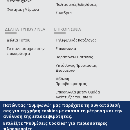
Μεταπτυχιακά
Πολιτιστικές Εκδηλώσεις
Φοιτητική Μέριμνα
Συνέδρια
ΔΕΛΤΙΑ ΤΥΠΟΥ / ΝΕΑ
ΕΠΙΚΟΙΝΩΝΙΑ
Δελτία Τύπου
Τηλεφωνικός Κατάλογος
Το πανεπιστήμιο στην
Επικοινωνία
επικαιρότητα
Παράπονα-Συστάσεις
Υπεύθυνος Προστασίας
Δεδομένων
Δήλωση
Προσβασιμότητας
Επικοινωνία με την Ομάδα
Ανάπτυξης του site
(link sends e-mail)
Πατώντας "Συμφωνώ" μας παρέχετε τη συγκατάθεσή
© ΠΑΝΕΠΙΣΤΗΜΙΟ ΑΙΓΑΙΟΥ
ΟΡΟΙ ΧΡΗΣΗΣ
ΠΟΛΙΤΙΚΗ COOKIES
ΟΜΑΔΑ
σας για τη χρήση cookies με σκοπό τη μέτρηση και την
ΑΝΑΠΤΥΞΗΣ
ανάλυση της επισκεψιμότητας.
Επιλέξτε "Ρυθμίσεις Cookies" για περισσότερες
πληροφορίες.