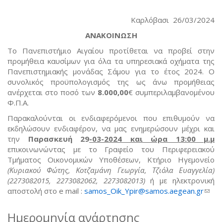
Καρλόβασι 26/03/2024
ΑΝΑΚΟΙΝΩΣΗ
Το Πανεπιστήμιο Αιγαίου προτίθεται να προβεί στην
προμήθεια καυσίμων για όλα τα υπηρεσιακά οχήματα της
Πανεπιστημιακής μονάδας Σάμου για το έτος 2024. Ο
συνολικός προϋπολογισμός της ως άνω προμήθειας
ανέρχεται στο ποσό των
8.000,00
€ συμπεριλαμβανομένου
Φ.Π.Α.
Παρακαλούνται οι ενδιαφερόμενοι που επιθυμούν να
εκδηλώσουν ενδιαφέρον, να μας ενημερώσουν μέχρι και
την
Παρασκευή 29
-03-2024 και ώρα 13:00 μ.μ
επικοινωνώντας με το Γραφείο του Περιφερειακού
Τμήματος Οικονομικών Υποθέσεων, Κτήριο Ηγεμονείο
(Κυριακού Φώτης, Κοτζαμάνη Γεωργία, Τζιόλα Ευαγγελία)
(2273082015, 2273082062, 2273082013)
ή με ηλεκτρονική
αποστολή στο e mail :
samos_Oik_Ypir@samos.aegean.gr
(link
send
e-
Ημερομηνία ανάρτησης
mail)