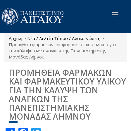
Παράκαμψη προς το κυρίως περιεχόμενο
Toggle
navigat
Αρχική
>
Νέα / Δελτία Τύπου / Ανακοινώσεις
>
Είστε εδώ
Προμήθεια φαρμάκων και φαρμακευτικού υλικού για
την κάλυψη των αναγκών της Πανεπιστημιακής
Μονάδας Λήμνου
ΠΡΟΜΗΘΕΙΑ ΦΑΡΜΑΚΩΝ
ΚΑΙ ΦΑΡΜΑΚΕΥΤΙΚΟΥ ΥΛΙΚΟΥ
ΓΙΑ ΤΗΝ ΚΑΛΥΨΗ ΤΩΝ
ΑΝΑΓΚΩΝ ΤΗΣ
ΠΑΝΕΠΙΣΤΗΜΙΑΚΗΣ
ΜΟΝΑΔΑΣ ΛΗΜΝΟΥ