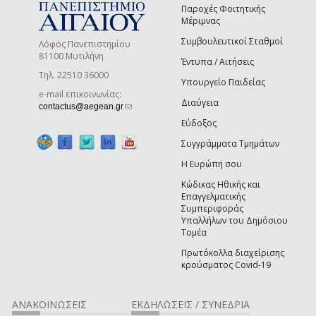
Παροχές Φοιτητικής
Μέριμνας
Συμβουλευτικοί Σταθμοί
Λόφος Πανεπιστημίου
81100 Μυτιλήνη
Έντυπα / Αιτήσεις
Τηλ. 22510 36000
Υπουργείο Παιδείας
e-mail επικοινωνίας:
Διαύγεια
(link sends e-mail)
contactus@aegean.gr
Εύδοξος
Συγγράμματα Τμημάτων
Η Ευρώπη σου
Κώδικας Ηθικής και
Επαγγελματικής
Συμπεριφοράς
Υπαλλήλων του Δημόσιου
Τομέα
Πρωτόκολλα διαχείρισης
κρούσματος Covid-19
ΑΝΑΚΟΙΝΩΣΕΙΣ
ΕΚΔΗΛΩΣΕΙΣ / ΣΥΝΕΔΡΙΑ