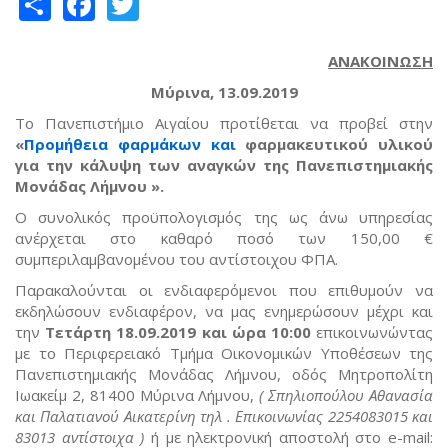
Share
Facebook
Twitter
ΑΝΑΚΟΙΝΩΣΗ
Μύρινα, 13.09.2019
Το Πανεπιστήμιο Αιγαίου προτίθεται να προβεί στην
«
Προμήθεια φαρμάκων και
φαρμακευτικού
υλικού
για την κάλυψη των αναγκών της Πανεπιστημιακής
Μονάδας Λήμνου
».
Ο συνολικός προϋπολογισμός της ως άνω υπηρεσίας
ανέρχεται στο καθαρό ποσό των 150,00 €
συμπεριλαμβανομένου του αντίστοιχου ΦΠΑ.
Παρακαλούνται οι ενδιαφερόμενοι που επιθυμούν να
εκδηλώσουν ενδιαφέρον, να μας ενημερώσουν μέχρι και
την
Τετάρτη 18.09.2019 και ώρα 10:00
επικοινωνώντας
με το Περιφερειακό Τμήμα Οικονομικών Υποθέσεων της
Πανεπιστημιακής Μονάδας Λήμνου, οδός Μητροπολίτη
Ιωακείμ 2, 81400 Μύρινα Λήμνου,
( Σπηλιοπούλου Αθανασία
και Παλατιανού Αικατερίνη τηλ
. Επικοινωνίας 2254083015 και
83013 αντίστοιχα )
ή με ηλεκτρονική αποστολή στο e-mail: