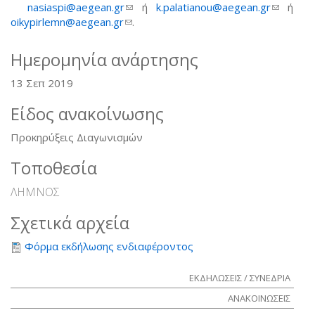
nasiaspi@aegean.gr
(link sends e-mail)
ή
k.palatianou@aegean.gr
(link
ή
oikypirlemn@aegean.gr
(link sends e-mail)
.
sends
e-mail)
Ημερομηνία ανάρτησης
13 Σεπ 2019
Είδος ανακοίνωσης
Προκηρύξεις Διαγωνισμών
Τοποθεσία
ΛΗΜΝΟΣ
Σχετικά αρχεία
Φόρμα εκδήλωσης ενδιαφέροντος
ΕΚΔΗΛΩΣΕΙΣ / ΣΥΝΕΔΡΙΑ
ΑΝΑΚΟΙΝΩΣΕΙΣ