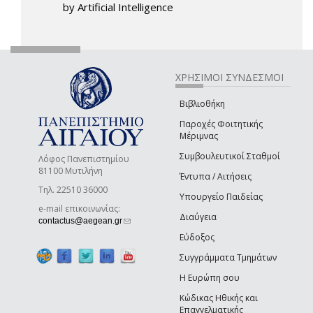
by Artificial Intelligence
ΧΡΗΣΙΜΟΙ ΣΥΝΔΕΣΜΟΙ
Βιβλιοθήκη
Παροχές Φοιτητικής
Μέριμνας
Συμβουλευτικοί Σταθμοί
Λόφος Πανεπιστημίου
81100 Μυτιλήνη
Έντυπα / Αιτήσεις
Τηλ. 22510 36000
Υπουργείο Παιδείας
e-mail επικοινωνίας:
Διαύγεια
(link sends e-mail)
contactus@aegean.gr
Εύδοξος
Συγγράμματα Τμημάτων
Η Ευρώπη σου
Κώδικας Ηθικής και
Επαγγελματικής