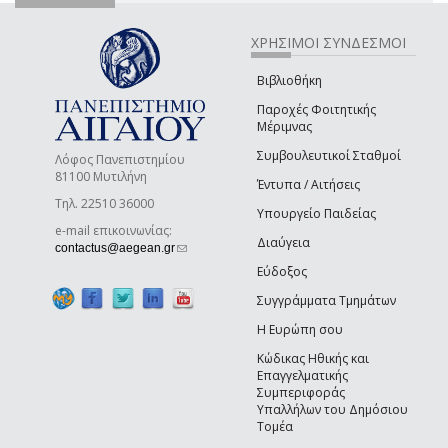
ΧΡΗΣΙΜΟΙ ΣΥΝΔΕΣΜΟΙ
Βιβλιοθήκη
Παροχές Φοιτητικής
Μέριμνας
Συμβουλευτικοί Σταθμοί
Λόφος Πανεπιστημίου
81100 Μυτιλήνη
Έντυπα / Αιτήσεις
Τηλ. 22510 36000
Υπουργείο Παιδείας
e-mail επικοινωνίας:
Διαύγεια
(link sends e-mail)
contactus@aegean.gr
Εύδοξος
Συγγράμματα Τμημάτων
Η Ευρώπη σου
Κώδικας Ηθικής και
Επαγγελματικής
Συμπεριφοράς
Υπαλλήλων του Δημόσιου
Τομέα